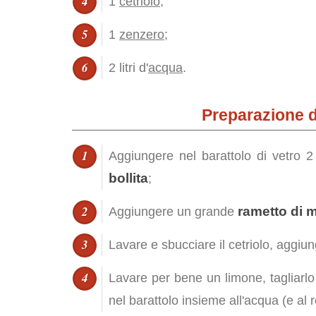
1
cetriolo
;
1
zenzero
;
2 litri d'
acqua
.
Preparazione d
Aggiungere nel barattolo di vetro 2 
bollita
;
rametto di 
Aggiungere un grande
Lavare e sbucciare il cetriolo, aggiun
Lavare per bene un limone, tagliarlo
nel barattolo insieme all'acqua (e al r