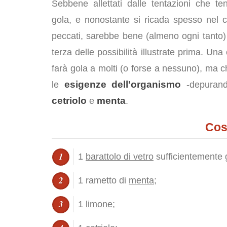
Sebbene allettati dalle tentazioni che te
gola, e nonostante si ricada spesso nel 
peccati, sarebbe bene (almeno ogni tanto)
terza delle possibilità illustrate prima. Un
farà gola a molti (o forse a nessuno), ma
esigenze dell'organismo
le
-depurando
cetriolo
menta
e
.
Cos
1
barattolo di vetro
sufficientemente 
1 rametto di
menta
;
1
limone
;