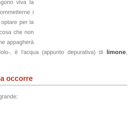
ngono viva la
commetterne i
 optare per la
a cosa che non
 che appagherà
limone
lo-, è l'acqua (appunto depurativa) di
,
a occorre
grande;