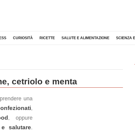
ESS
CURIOSITÀ
RICETTE
SALUTE E ALIMENTAZIONE
SCIENZA 
e, cetriolo e menta
 prendere una
confezionati
,
ood
, oppure
 e salutare
.