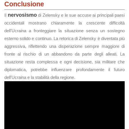
Conclusione
nervosismo
Il
di Zelensky e le sue accuse ai principali paesi
occidentali mostrano chiaramente la crescente difficoltà
dell'Ucraina a fronteggiare la situazione senza un sostegno
esterno solido e continuo. La retorica di Zelensky è diventata più
aggressiva, riflettendo una disperazione sempre maggiore di
fronte al rischio di un abbandono da parte degli alleati. La
situazione resta complessa e ogni decisione, sia militare che
diplomatica, potrebbe influenzare profondamente il futuro
dell'Ucraina e la stabilità della regione.