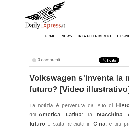
HOME
NEWS
INTRATTENIMENTO
BUSIN
0 commenti
Volkswagen s’inventa la 
futuro? [Video illustrativo
Hist
La notizia è pervenuta dal sito di
America Latina
macchina v
dell’
: la
futuro
Cina
è stata lanciata in
, e più p