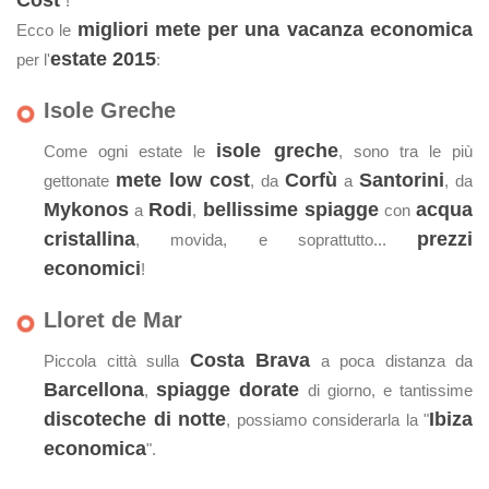
Cost
"!
migliori mete per una vacanza economica
Ecco le
estate 2015
per l'
:
Isole Greche
isole greche
Come ogni estate le
, sono tra le più
mete low cost
Corfù
Santorini
gettonate
, da
a
, da
Mykonos
Rodi
bellissime spiagge
acqua
a
,
con
cristallina
prezzi
, movida, e soprattutto...
economici
!
Lloret de Mar
Costa Brava
Piccola città sulla
a poca distanza da
Barcellona
spiagge dorate
,
di giorno, e tantissime
discoteche di notte
Ibiza
, possiamo considerarla la "
economica
".