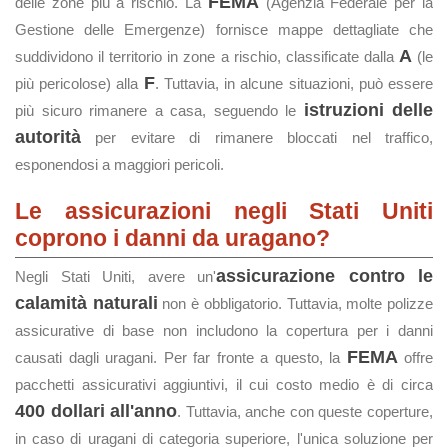
FEMA
delle zone più a rischio. La
(Agenzia Federale per la
Gestione delle Emergenze) fornisce mappe dettagliate che
A
suddividono il territorio in zone a rischio, classificate dalla
(le
F
più pericolose) alla
. Tuttavia, in alcune situazioni, può essere
istruzioni delle
più sicuro rimanere a casa, seguendo le
autorità
per evitare di rimanere bloccati nel traffico,
esponendosi a maggiori pericoli.
Le assicurazioni negli Stati Uniti
coprono i danni da uragano?
assicurazione contro le
Negli Stati Uniti, avere un'
calamità naturali
non è obbligatorio. Tuttavia, molte polizze
assicurative di base non includono la copertura per i danni
FEMA
causati dagli uragani. Per far fronte a questo, la
offre
pacchetti assicurativi aggiuntivi, il cui costo medio è di circa
400 dollari all'anno
. Tuttavia, anche con queste coperture,
in caso di uragani di categoria superiore, l'unica soluzione per