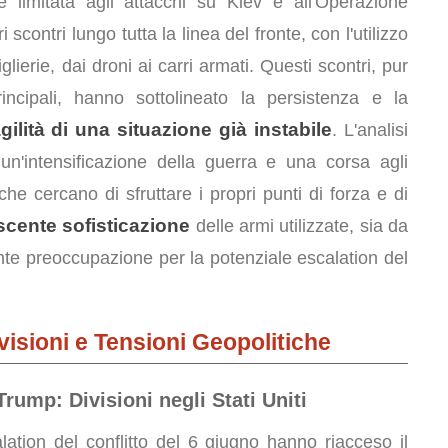
limitata agli attacchi su Kiev e all'Operazione
 scontri lungo tutta la linea del fronte, con l'utilizzo
tiglierie, dai droni ai carri armati. Questi scontri, pur
rincipali, hanno sottolineato la persistenza e la
agilità di una situazione già instabile
. L'analisi
 un'intensificazione della guerra e una corsa agli
e cercano di sfruttare i propri punti di forza e di
scente sofisticazione
delle armi utilizzate, sia da
nte preoccupazione per la potenziale escalation del
ivisioni e Tensioni Geopolitiche
ump: Divisioni negli Stati Uniti
lation del conflitto del 6 giugno hanno riacceso il