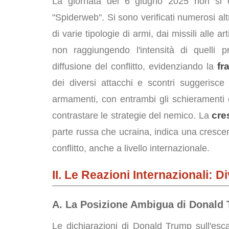
La giornata del 6 giugno 2025 non si è 
"Spiderweb". Si sono verificati numerosi altri
di varie tipologie di armi, dai missili alle ar
non raggiungendo l'intensità di quelli p
fr
diffusione del conflitto, evidenziando la
dei diversi attacchi e scontri suggerisce
armamenti, con entrambi gli schieramenti ch
cre
contrastare le strategie del nemico. La
parte russa che ucraina, indica una cresce
conflitto, anche a livello internazionale.
II. Le Reazioni Internazionali: D
A. La Posizione Ambigua di Donald Tr
Le dichiarazioni di Donald Trump sull'esca