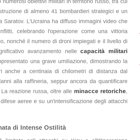
numerosi obiettivi militari in territorio russo, tra cui
struzione di almeno 41 bombardieri strategici e un
o a Saratov. L'Ucraina ha diffuso immagini video che
flitti, celebrando l'operazione come una vittoria
o, nonché il numero di droni impiegati e il livello di
capacità militari
ignificativo avanzamento nelle
appresentato una grave umiliazione, dimostrando la
tari anche a centinaia di chilometri di distanza dal
ni alla raffineria, seppur ancora da quantificare
minacce retoriche
 La reazione russa, oltre alle
,
difese aeree e su un'intensificazione degli attacchi
nata di Intense Ostilità