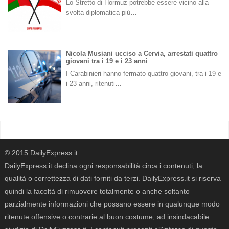
Lo Stretto di Hormuz potrebbe essere vicino alla
svolta diplomatica più…
Nicola Musiani ucciso a Cervia, arrestati quattro
giovani tra i 19 e i 23 anni
I Carabinieri hanno fermato quattro giovani, tra i 19 e
i 23 anni, ritenuti…
© 2015 DailyExpress.it
DailyExpress.it declina ogni responsabilità circa i contenuti, la
qualità o correttezza di dati forniti da terzi. DailyExpress.it si riserva
quindi la facoltà di rimuovere totalmente o anche soltanto
parzialmente informazioni che possano essere in qualunque modo
ritenute offensive o contrarie al buon costume, ad insindacabile