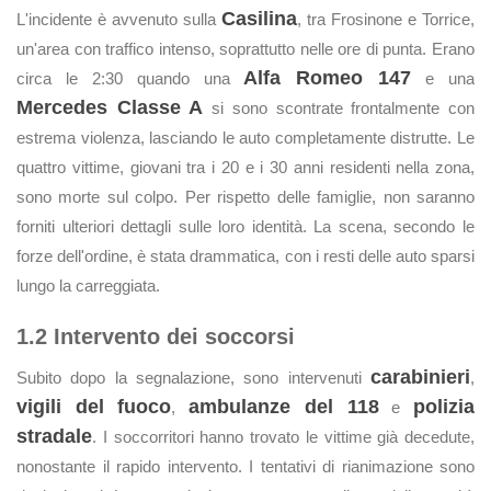
Casilina
L'incidente è avvenuto sulla
, tra Frosinone e Torrice,
un'area con traffico intenso, soprattutto nelle ore di punta. Erano
Alfa Romeo 147
circa le 2:30 quando una
e una
Mercedes Classe A
si sono scontrate frontalmente con
estrema violenza, lasciando le auto completamente distrutte. Le
quattro vittime, giovani tra i 20 e i 30 anni residenti nella zona,
sono morte sul colpo. Per rispetto delle famiglie, non saranno
forniti ulteriori dettagli sulle loro identità. La scena, secondo le
forze dell'ordine, è stata drammatica, con i resti delle auto sparsi
lungo la carreggiata.
1.2 Intervento dei soccorsi
carabinieri
Subito dopo la segnalazione, sono intervenuti
,
vigili del fuoco
ambulanze del 118
polizia
,
e
stradale
. I soccorritori hanno trovato le vittime già decedute,
nonostante il rapido intervento. I tentativi di rianimazione sono