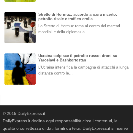
Stretto di Hormuz, accordo ancora incerto:
petrolio risale e traffico crolla
Lo Stretto di Hormuz torna al centro dei mercati
mondiali e della diplomazia…
Ucraina colpisce il petrolio russo: droni su
Yaroslavl e Bashkortostan
L'Ucraina intensifica la campagna di attacchi a lunga
distanza contro le…
© 2015 DailyExpress.it
DailyExpress.it declina ogni responsabilità circa i contenuti, la
qualità o correttezza di dati forniti da terzi. DailyExpress.it si riserva