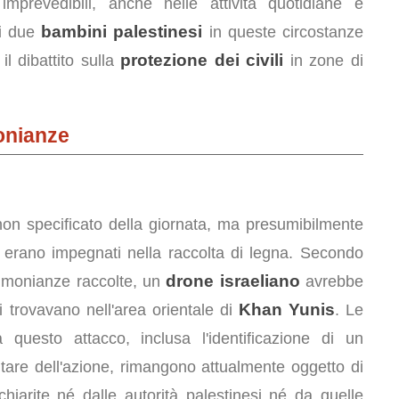
imprevedibili, anche nelle attività quotidiane e
bambini palestinesi
di due
in queste circostanze
protezione dei civili
l dibattito sulla
in zone di
onianze
non specificato della giornata, ma presumibilmente
i erano impegnati nella raccolta di legna. Secondo
drone israeliano
stimonianze raccolte, un
avrebbe
Khan Yunis
i trovavano nell'area orientale di
. Le
questo attacco, inclusa l'identificazione di un
litare dell'azione, rimangono attualmente oggetto di
hiarite né dalle autorità palestinesi né da quelle