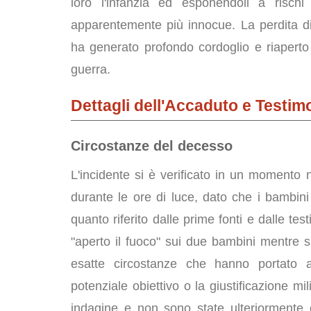
loro l'infanzia ed esponendoli a rischi 
apparentemente più innocue. La perdita 
ha generato profondo cordoglio e riaperto i
guerra.
Dettagli dell'Accaduto e Testim
Circostanze del decesso
L'incidente si è verificato in un momento 
durante le ore di luce, dato che i bambin
quanto riferito dalle prime fonti e dalle te
"aperto il fuoco" sui due bambini mentre s
esatte circostanze che hanno portato a 
potenziale obiettivo o la giustificazione mi
indagine e non sono state ulteriormente c