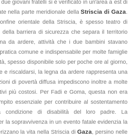
ue giovani fratelli si è verificato in un'area a est di
Striscia di Gaza
tuate nella parte meridionale della
.
nfine orientale della Striscia, è spesso teatro di
 della barriera di sicurezza che separa il territorio
gna da ardere, attività che i due bambini stavano
pratica comune e indispensabile per molte famiglie
ità, spesso disponibile solo per poche ore al giorno,
are e riscaldarsi, la legna da ardere rappresenta una
ioni di povertà diffusa impediscono inoltre a molte
ativi più costosi. Per Fadi e Goma, questa non era
ompito essenziale per contribuire al sostentamento
a condizione di disabilità del loro padre. La
per la sopravvivenza in un evento fatale evidenzia la
Gaza
rizzano la vita nella Striscia di
, persino nelle