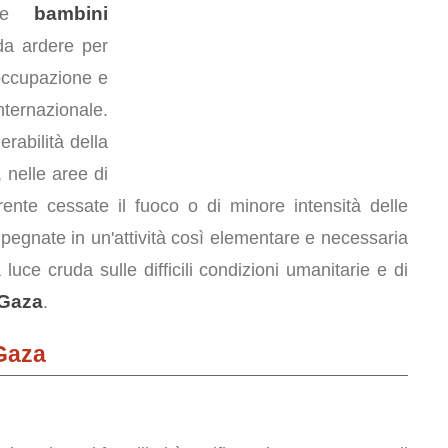
bambini
 due
da ardere per
eoccupazione e
ternazionale.
rabilità della
, nelle aree di
ente cessate il fuoco o di minore intensità delle
 impegnate in un'attività così elementare e necessaria
uce cruda sulle difficili condizioni umanitarie e di
 Gaza
.
Gaza