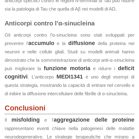
anticorpi specifici contro le regioni N-terminali di Tau può ridurre
sia la patologia di Tau che quella di Aβ nei modelli di AD.
Anticorpi contro l'α-sinucleina
Gli anticorpi contro l'α-sinucleina sono stati sviluppati per
accumulo
diffusione
prevenire l'
e la
della proteina nei
neuroni e nelle cellule gliali. Studi su modelli animali hanno
dimostrato che la somministrazione di anticorpi anti-α-sinucleina
funzione motoria
deficit
può migliorare la
e ridurre i
cognitivi
MEDI1341
. L'anticorpo
è uno degli esempi di
questa strategia, mostrando la capacità di entrare nel cervello e
di inibire la diffusione intercellulare delle fibrille di α-sinucleina.
Conclusioni
misfolding
aggregazione delle proteine
Il
e l'
rappresentano eventi chiave nella patogenesi delle malattie
neurodegenerative. Le strategie terapeutiche che mirano a