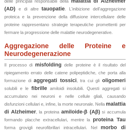
malattia di Alzheimer
delle principali responsabili della
(AD)
tauopatie
e di altre
. L'inibizione dell'aggregazione
proteica e la prevenzione della diffusione intercellulare delle
proteine rappresentano strategie terapeutiche promettenti per
fermare la progressione delle malattie neurodegenerative.
Aggregazione delle Proteine e
Neurodegenerazione
misfolding
Il processo di
delle proteine è il risultato del
ripiegamento errato delle catene polipeptidiche, che porta alla
aggregati tossici
oligomeri
formazione di
, tra cui gli
fibrille
solubili e le
amiloidi insolubili. Questi aggregati si
accumulano nei neuroni e nelle cellule gliali, causando
malattia
disfunzioni cellulari e, infine, la morte neuronale. Nella
di Alzheimer
amiloide-β (Aβ)
, la proteina
si accumula
proteina Tau
formando placche extracellulari, mentre la
morbo di
forma grovigli neurofibrillari intracellulari. Nel