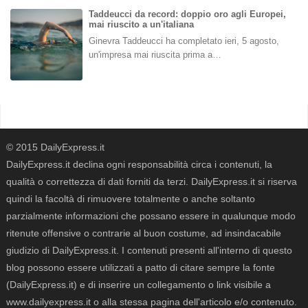
Taddeucci da record: doppio oro agli Europei,
mai riuscito a un'italiana
Ginevra Taddeucci ha completato ieri, 5 agosto,
un'impresa mai riuscita prima a…
© 2015 DailyExpress.it
DailyExpress.it declina ogni responsabilità circa i contenuti, la
qualità o correttezza di dati forniti da terzi. DailyExpress.it si riserva
quindi la facoltà di rimuovere totalmente o anche soltanto
parzialmente informazioni che possano essere in qualunque modo
ritenute offensive o contrarie al buon costume, ad insindacabile
giudizio di DailyExpress.it. I contenuti presenti all'interno di questo
blog possono essere utilizzati a patto di citare sempre la fonte
(DailyExpress.it) e di inserire un collegamento o link visibile a
www.dailyexpress.it o alla stessa pagina dell'articolo e/o contenuto.