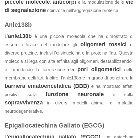
piccole molecole
anticorpi
vie
,
e la modulazione delle
di segnalazione
coinvolte nell'aggregazione proteica.
Anle138b
anle138b
L'
è una piccola molecola che ha dimostrato di
oligomeri tossici
essere efficace nel modulare gli
di
diverse proteine, inclusi l'α-sinucleina e la proteina Tau. Questa
molecola si lega con alta affinità agli oligomeri, destabilizzandoli
pori oligomerici
e impedendo la formazione dei
nelle
membrane cellulari. Inoltre, l'anle138b è in grado di penetrare la
barriera ematoencefalica (BBB)
e ha mostrato effetti
funzione neuronale
positivi sulla
e sulla
sopravvivenza
in diversi modelli animali di malattie
neurodegenerative.
Epigallocatechina Gallato (EGCG)
epigallocatechina gallato (EGCG)
L'
, un catechina