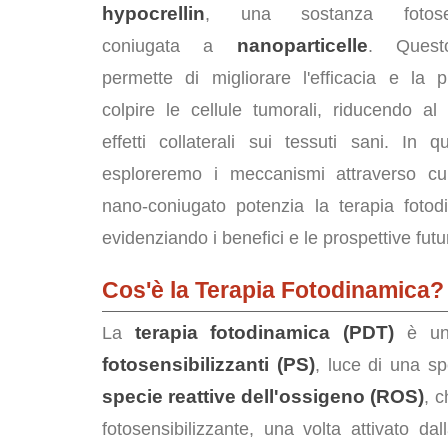
hypocrellin
, una sostanza fotosensi
nanoparticelle
coniugata a
. Quest
permette di migliorare l'efficacia e la p
colpire le cellule tumorali, riducendo al
effetti collaterali sui tessuti sani. In q
esploreremo i meccanismi attraverso cui 
nano-coniugato potenzia la terapia fotodi
evidenziando i benefici e le prospettive futu
Cos'è la Terapia Fotodinamica?
terapia fotodinamica (PDT)
La
è un 
fotosensibilizzanti (PS)
, luce di una s
specie reattive dell'ossigeno (ROS)
, c
fotosensibilizzante, una volta attivato da