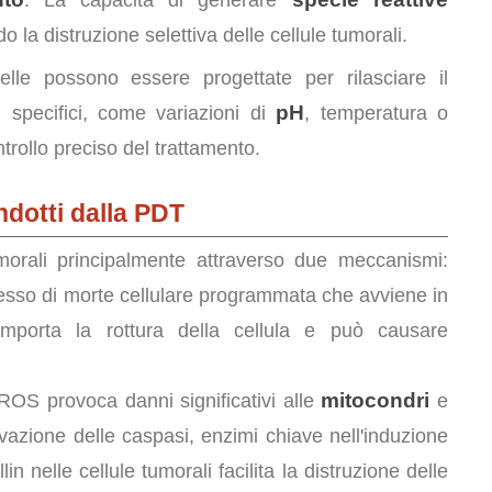
: La capacità di generare
la distruzione selettiva delle cellule tumorali.
elle possono essere progettate per rilasciare il
pH
li specifici, come variazioni di
, temperatura o
trollo preciso del trattamento.
ndotti dalla PDT
morali principalmente attraverso due meccanismi:
cesso di morte cellulare programmata che avviene in
mporta la rottura della cellula e può causare
mitocondri
 ROS provoca danni significativi alle
e
tivazione delle caspasi, enzimi chiave nell'induzione
lin nelle cellule tumorali facilita la distruzione delle