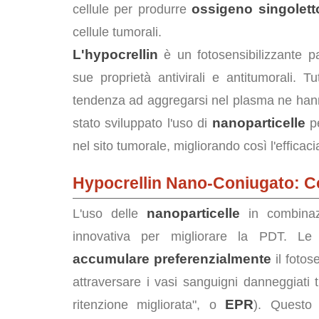
ossigeno singolett
cellule per produrre
cellule tumorali.
L'hypocrellin
è un fotosensibilizzante p
sue proprietà antivirali e antitumorali. T
tendenza ad aggregarsi nel plasma ne hanno l
nanoparticelle
stato sviluppato l'uso di
pe
nel sito tumorale, migliorando così l'efficaci
Hypocrellin Nano-Coniugato: 
nanoparticelle
L'uso delle
in combinazi
innovativa per migliorare la PDT. Le 
accumulare preferenzialmente
il fotos
attraversare i vasi sanguigni danneggiati ti
EPR
ritenzione migliorata", o
). Quest