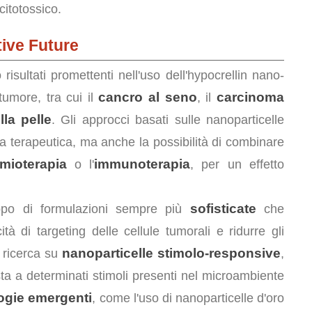
 citotossico.
tive Future
 risultati promettenti nell'uso dell'hypocrellin nano-
cancro al seno
carcinoma
 tumore, tra cui il
, il
la pelle
. Gli approcci basati sulle nanoparticelle
 terapeutica, ma anche la possibilità di combinare
mioterapia
immunoterapia
o l'
, per un effetto
sofisticate
uppo di formulazioni sempre più
che
à di targeting delle cellule tumorali e ridurre gli
nanoparticelle stimolo-responsive
a ricerca su
,
osta a determinati stimoli presenti nel microambiente
ogie emergenti
, come l'uso di nanoparticelle d'oro