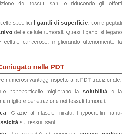
sizione dei tessuti sani e riducendo gli effetti
ligandi di superficie
icelle specifici
, come peptidi
ttivo
delle cellule tumorali. Questi ligandi si legano
le cellule cancerose, migliorando ulteriormente la
-Coniugato nella PDT
fre numerosi vantaggi rispetto alla PDT tradizionale:
solubilità
 Le nanoparticelle migliorano la
e la
na migliore penetrazione nei tessuti tumorali.
ica
: Grazie al rilascio mirato, l'hypocrellin nano-
ossicità
sui tessuti sani.
nto
specie reattive