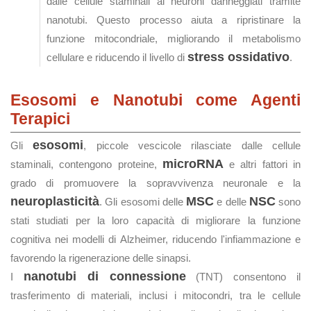
dalle cellule staminali ai neuroni danneggiati tramite
nanotubi. Questo processo aiuta a ripristinare la
funzione mitocondriale, migliorando il metabolismo
stress ossidativo
cellulare e riducendo il livello di
.
Esosomi e Nanotubi come Agenti
Terapici
esosomi
Gli
, piccole vescicole rilasciate dalle cellule
microRNA
staminali, contengono proteine,
e altri fattori in
grado di promuovere la sopravvivenza neuronale e la
neuroplasticità
MSC
NSC
. Gli esosomi delle
e delle
sono
stati studiati per la loro capacità di migliorare la funzione
cognitiva nei modelli di Alzheimer, riducendo l'infiammazione e
favorendo la rigenerazione delle sinapsi.
nanotubi di connessione
I
(TNT) consentono il
trasferimento di materiali, inclusi i mitocondri, tra le cellule