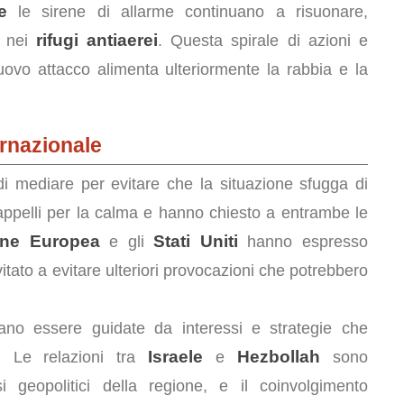
e
le sirene di allarme continuano a risuonare,
rifugi antiaerei
o nei
. Questa spirale di azioni e
ovo attacco alimenta ulteriormente la rabbia e la
ernazionale
i mediare per evitare che la situazione sfugga di
ppelli per la calma e hanno chiesto a entrambe le
one Europea
Stati Uniti
e gli
hanno espresso
tato a evitare ulteriori provocazioni che potrebbero
no essere guidate da interessi e strategie che
Israele
Hezbollah
e. Le relazioni tra
e
sono
i geopolitici della regione, e il coinvolgimento