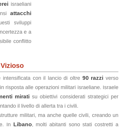
erei
israeliani
attacchi
ensi
esti sviluppi
incertezza e a
bile conflitto
 Vizioso
90 razzi
 intensificata con il lancio di oltre
verso
in risposta alle operazioni militari israeliane. Israele
enti mirati
su obiettivi considerati strategici per
o il livello di allerta tra i civili.
strutture militari, ma anche quelle civili, creando un
Libano
ne. In
, molti abitanti sono stati costretti a