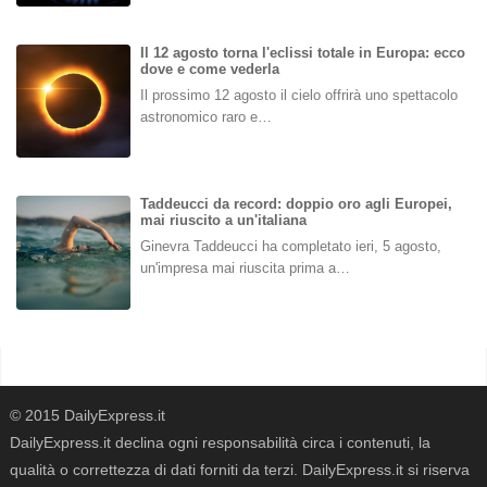
Il 12 agosto torna l'eclissi totale in Europa: ecco
dove e come vederla
Il prossimo 12 agosto il cielo offrirà uno spettacolo
astronomico raro e…
Taddeucci da record: doppio oro agli Europei,
mai riuscito a un'italiana
Ginevra Taddeucci ha completato ieri, 5 agosto,
un'impresa mai riuscita prima a…
© 2015 DailyExpress.it
DailyExpress.it declina ogni responsabilità circa i contenuti, la
qualità o correttezza di dati forniti da terzi. DailyExpress.it si riserva