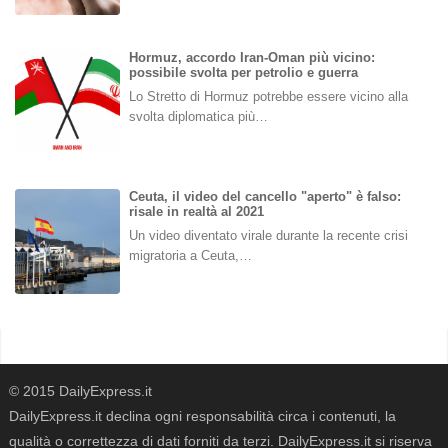
Hormuz, accordo Iran-Oman più vicino:
possibile svolta per petrolio e guerra
Lo Stretto di Hormuz potrebbe essere vicino alla
svolta diplomatica più…
Ceuta, il video del cancello "aperto" è falso:
risale in realtà al 2021
Un video diventato virale durante la recente crisi
migratoria a Ceuta,…
© 2015 DailyExpress.it
DailyExpress.it declina ogni responsabilità circa i contenuti, la
qualità o correttezza di dati forniti da terzi. DailyExpress.it si riserva