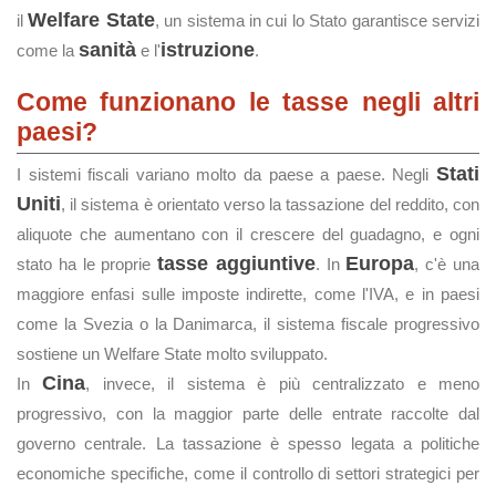
Welfare State
il
, un sistema in cui lo Stato garantisce servizi
sanità
istruzione
come la
e l'
.
Come funzionano le tasse negli altri
paesi?
Stati
I sistemi fiscali variano molto da paese a paese. Negli
Uniti
, il sistema è orientato verso la tassazione del reddito, con
aliquote che aumentano con il crescere del guadagno, e ogni
tasse aggiuntive
Europa
stato ha le proprie
. In
, c'è una
maggiore enfasi sulle imposte indirette, come l'IVA, e in paesi
come la Svezia o la Danimarca, il sistema fiscale progressivo
sostiene un Welfare State molto sviluppato.
Cina
In
, invece, il sistema è più centralizzato e meno
progressivo, con la maggior parte delle entrate raccolte dal
governo centrale. La tassazione è spesso legata a politiche
economiche specifiche, come il controllo di settori strategici per