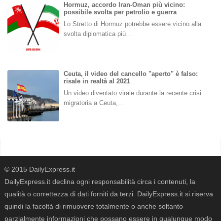
Hormuz, accordo Iran-Oman più vicino:
possibile svolta per petrolio e guerra
Lo Stretto di Hormuz potrebbe essere vicino alla
svolta diplomatica più…
Ceuta, il video del cancello "aperto" è falso:
risale in realtà al 2021
Un video diventato virale durante la recente crisi
migratoria a Ceuta,…
© 2015 DailyExpress.it
DailyExpress.it declina ogni responsabilità circa i contenuti, la
qualità o correttezza di dati forniti da terzi. DailyExpress.it si riserva
quindi la facoltà di rimuovere totalmente o anche soltanto
parzialmente informazioni che possano essere in qualunque modo