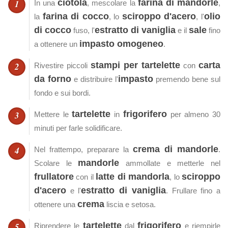
ciotola
farina di mandorle
In una
, mescolare la
,
farina di cocco
sciroppo d'acero
olio
la
, lo
, l'
di cocco
estratto di vaniglia
sale
fuso, l'
e il
fino
impasto omogeneo
a ottenere un
.
stampi per tartelette
carta
Rivestire piccoli
con
da forno
impasto
e distribuire l'
premendo bene sul
fondo e sui bordi.
tartelette
frigorifero
Mettere le
in
per almeno 30
minuti per farle solidificare.
crema di mandorle
Nel frattempo, preparare la
.
mandorle
Scolare le
ammollate e metterle nel
frullatore
latte di mandorla
sciroppo
con il
, lo
d'acero
estratto di vaniglia
e l'
. Frullare fino a
crema
ottenere una
liscia e setosa.
tartelette
frigorifero
Riprendere le
dal
e riempirle