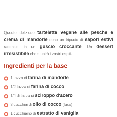
tartelette vegane alle pesche e
Queste deliziose
crema di mandorle
sapori estivi
sono un tripudio di
guscio croccante
dessert
racchiusi in un
. Un
irresistibile
che stupirà i vostri ospiti.
Ingredienti per la base
farina di mandorle
1 tazza di
farina di cocco
1/2 tazza di
sciroppo d'acero
1/4 di tazza di
olio di cocco
3 cucchiai di
(fuso)
estratto di vaniglia
1 cucchiaino di