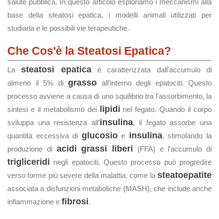
salute pubblica. In questo articolo esploriamo i meccanismi alla
base della steatosi epatica, i modelli animali utilizzati per
studiarla e le possibili vie terapeutiche.
Che Cos'è la Steatosi Epatica?
steatosi epatica
La
è caratterizzata dall'accumulo di
grasso
almeno il 5% di
all'interno degli epatociti. Questo
processo avviene a causa di uno squilibrio tra l'assorbimento, la
lipidi
sintesi e il metabolismo dei
nel fegato. Quando il corpo
insulina
sviluppa una resistenza all'
, il fegato assorbe una
glucosio
insulina
quantità eccessiva di
e
, stimolando la
acidi grassi liberi
produzione di
(FFA) e l'accumulo di
trigliceridi
negli epatociti. Questo processo può progredire
steatoepatite
verso forme più severe della malattia, come la
associata a disfunzioni metaboliche (MASH), che include anche
fibrosi
infiammazione e
.