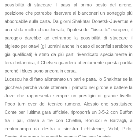
possibilità di staccare il pass al primo posto del girone,
posizione che potrebbe riservare ai bianconeri un sorteggio più
abbordabile sulla carta. Da giorni Shakhtar Donetsk-Juventus è
una sfida molto chiacchierata, l'ipotesi del "biscotto" europeo, il
pareggio darebbe ad entrambe la possibilità di staccare il
biglietto per ottavi (gli ucraini anche in caso di sconfitti sarebbero
già qualificati) è stato da più parti rivendicato specialmente in
terra britannica, il Chelsea guarderà attentamente questa partita
perchè i blues sono ancora in corsa.
Lucescu ha di fatto allontanato un pari e patta, lo Shakhtar se la
giocherà perchè vuole ottenere il primato nel girone e battere la
Juve che rappresenta sempre un prestigio di grande livello.
Poco turn over del tecnico rumeno, Alessio che sostituisce
Conte per l'ultima gara ufficiale, riproporrà un 3-5-2 con Buffon
fra i pali, difesa a tre con Chiellini, Bonucci e Barzagli, a
centrocampo da destra a sinistra Lichtsteiner, Vidal, Pirlo,
Pogba, Asamoah, in avanti la coppia Giovinco-Vucinic.