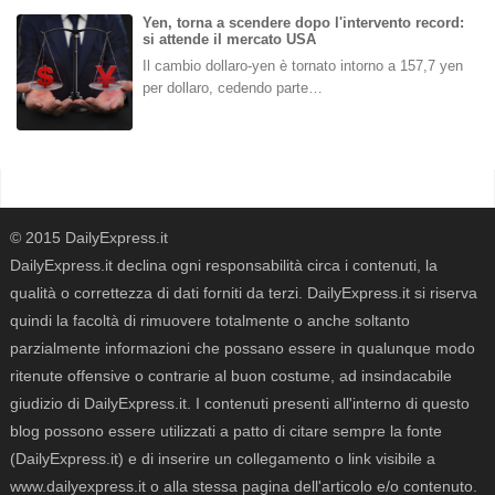
Yen, torna a scendere dopo l'intervento record:
si attende il mercato USA
Il cambio dollaro-yen è tornato intorno a 157,7 yen
per dollaro, cedendo parte…
© 2015 DailyExpress.it
DailyExpress.it declina ogni responsabilità circa i contenuti, la
qualità o correttezza di dati forniti da terzi. DailyExpress.it si riserva
quindi la facoltà di rimuovere totalmente o anche soltanto
parzialmente informazioni che possano essere in qualunque modo
ritenute offensive o contrarie al buon costume, ad insindacabile
giudizio di DailyExpress.it. I contenuti presenti all'interno di questo
blog possono essere utilizzati a patto di citare sempre la fonte
(DailyExpress.it) e di inserire un collegamento o link visibile a
www.dailyexpress.it o alla stessa pagina dell'articolo e/o contenuto.