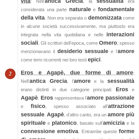
vita
antica Grecia
sessualità
: Nell'
, la
era
naturale
fondamentale
considerata una parte
e
della vita
demonizzata
. Non era separata o
come
in alcune società successivamente, ma piuttosto era
interazioni
integrata nella vita quotidiana e nelle
sociali
Omero
. Gli scrittori dell'epoca, come
, spesso
desiderio sessuale
amore
menzionavano il
e l'
epici
come temi ricorrenti nei loro testi
.
Eros e Agapè, due forme di amore
:
antica Grecia
amore
sessualità
Nell'
, l'
e la
Eros
erano distinti in due categorie principali:
e
Agapè
Eros
amore passionale
.
rappresentava l'
fisico
attrazione
e
, spesso associato all'
sessuale
Agapè
amore più
.
, d'altro canto, era un
spirituale
platonico
amicizia
e
, basato sull'
e la
connessione emotiva
forme
. Entrambe queste