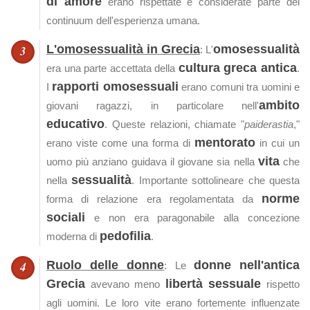
di amore
erano rispettate e considerate parte del
continuum dell'esperienza umana.
L'omosessualità in Grecia
omosessualità
: L'
cultura greca antica
era una parte accettata della
.
rapporti omosessuali
I
erano comuni tra uomini e
ambito
giovani ragazzi, in particolare nell'
educativo
. Queste relazioni, chiamate "
paiderastia
,"
mentorato
erano viste come una forma di
in cui un
vita
uomo più anziano guidava il giovane sia nella
che
sessualità
nella
. Importante sottolineare che questa
norme
forma di relazione era regolamentata da
sociali
e non era paragonabile alla concezione
pedofilia
moderna di
.
Ruolo delle donne
donne nell'antica
: Le
Grecia
libertà sessuale
avevano meno
rispetto
agli uomini. Le loro vite erano fortemente influenzate