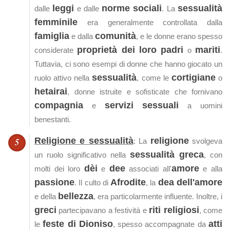
leggi
norme sociali
sessualità
dalle
e dalle
. La
femminile
era generalmente controllata dalla
famiglia
comunità
e dalla
, e le donne erano spesso
proprietà dei loro padri
mariti
considerate
o
.
Tuttavia, ci sono esempi di donne che hanno giocato un
sessualità
cortigiane
ruolo attivo nella
, come le
o
hetairai
, donne istruite e sofisticate che fornivano
compagnia
servizi sessuali
e
a uomini
benestanti.
Religione e sessualità
religione
: La
svolgeva
sessualità greca
un ruolo significativo nella
, con
dèi
dee
amore
molti dei loro
e
associati all'
e alla
passione
Afrodite
dea dell'amore
. Il culto di
, la
bellezza
e della
, era particolarmente influente. Inoltre, i
greci
riti religiosi
partecipavano a festività e
, come
feste di Dioniso
atti
le
, spesso accompagnate da