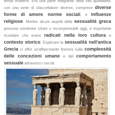
tempi moderni. Era una parte integrante della vita quotidiana,
diverse
con una serie di sfaccettature diverse, comprese
forme di amore
norme sociali
influenze
,
, e
religiose
sessualità greca
. Mentre alcuni aspetti della
possono sembrare strani o incomprensibili oggi, è importante
radicati nella loro cultura
ricordare che erano
e
contesto storico
sessualità nell'antica
. Esplorare la
Grecia
complessità
ci offre un'affascinante finestra sulla
delle concezioni umane
comportamento
e del
sessuale
attraverso i secoli.