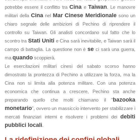
Cina
Taiwan
potrebbe essere il conflitto tra
e
. Le manovre
Cina
Mar Cinese Meridionale
militari della
nel
sono un
chiaro segnale delle ambizioni di Pechino di riprendere il
controllo su Taiwan. Gli analisti concordano sul fatto che lo
Stati Uniti
scontro tra
e Cina sarà inevitabile, e Taiwan sarà il
se
campo di battaglia. La questione non è
ci sarà una guerra,
quando
ma
scoppierà.
Le esercitazioni militari cinesi del sabato scorso hanno
dimostrato la prontezza di Pechino a utilizzare la forza, ma la
Cina non si limita alla potenza militare. Con una potenza
economica che continua a crescere, Pechino sta anche
bazooka
preparando quello che molti chiamano il "
monetario
", ovvero un massiccio intervento per stabilizzare i
debiti
mercati finanziari interni e risolvere i problemi dei
pubblici locali
.
La ridefinizione dei confini globali