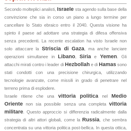
Israele
Secondo molteplici analisti,
sta agendo sulla base della
convinzione che sia in corso un piano a lungo termine per
cancellare lo Stato ebraico entro il 2040. Questa visione ha
spinto il paese ad adottare una strategia di difesa offensiva
senza precedenti. La recente escalation ha visto Israele non
Striscia di Gaza
solo attaccare la
, ma anche lanciare
Libano
Siria
Yemen
operazioni simultanee in
,
e
. Gli
Hezbollah
Hamas
attacchi mirati contro i leader di
e di
sono
stati condotti con una precisione chirurgica, utilizzando
tecnologie avanzate, come missili in grado di penetrare nel
terreno prima di esplodere.
vittoria politica
Medio
Israele ritiene che una
nel
Oriente
vittoria
non sia possibile senza una completa
militare
. Questo approccio si differenzia radicalmente dalla
Russia
strategia di altri attori globali, come la
, che sembra
concentrata su una vittoria politica post-bellica. In questa ottica,