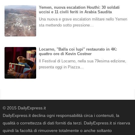
Yemen, nuova escalation Houthi: 30 soldati
uccisi e 11 civili feriti in Arabia Saudita
Una nuova e grave escalation militare nello Yemen
sta mettendo sotto pressione…
Locarno, "Balla coi lupi" restaurato in 4K:
quattro ore di Kevin Costner
Il Festival di Locarno, nella sua 79esima edizione,
presenta oggi in Piazza…
© 2015 DailyExpress.it
DailyExpress.it declina ogni responsabilità circa i contenuti, la
qualità o correttezza di dati forniti da terzi. DailyExpress.it si riserva
quindi la facoltà di rimuovere totalmente o anche soltanto