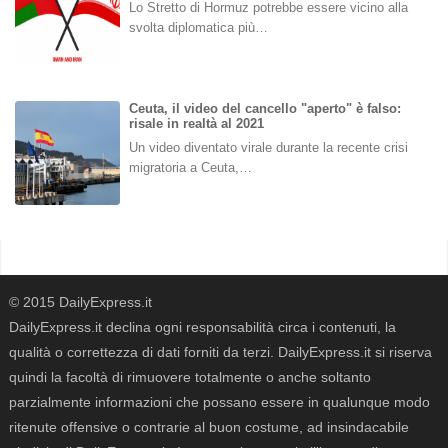
Lo Stretto di Hormuz potrebbe essere vicino alla
svolta diplomatica più…
Ceuta, il video del cancello "aperto" è falso:
risale in realtà al 2021
Un video diventato virale durante la recente crisi
migratoria a Ceuta,…
© 2015 DailyExpress.it
DailyExpress.it declina ogni responsabilità circa i contenuti, la
qualità o correttezza di dati forniti da terzi. DailyExpress.it si riserva
quindi la facoltà di rimuovere totalmente o anche soltanto
parzialmente informazioni che possano essere in qualunque modo
ritenute offensive o contrarie al buon costume, ad insindacabile