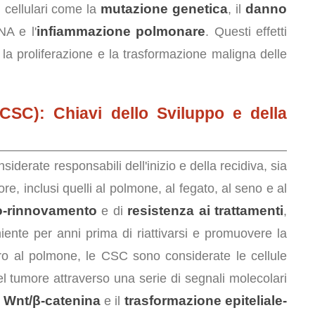
mutazione genetica
danno
 cellulari come la
, il
infiammazione polmonare
A e l'
. Questi effetti
o la proliferazione e la trasformazione maligna delle
(CSC): Chiavi dello Sviluppo e della
iderate responsabili dell'inizio e della recidiva, sia
ore, inclusi quelli al polmone, al fegato, al seno e al
o-rinnovamento
resistenza ai trattamenti
e di
,
ente per anni prima di riattivarsi e promuovere la
ro al polmone, le CSC sono considerate le cellule
el tumore attraverso una serie di segnali molecolari
Wnt/β-catenina
trasformazione epiteliale-
i
e il