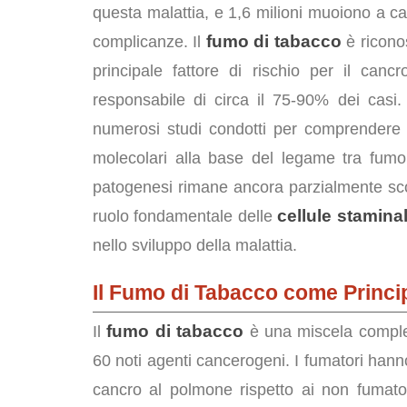
questa malattia, e 1,6 milioni muoiono a c
fumo di tabacco
complicanze. Il
è ricono
principale fattore di rischio per il canc
responsabile di circa il 75-90% dei casi.
numerosi studi condotti per comprendere
molecolari alla base del legame tra fumo
patogenesi rimane ancora parzialmente scon
cellule stamina
ruolo fondamentale delle
nello sviluppo della malattia.
Il Fumo di Tabacco come Princip
fumo di tabacco
Il
è una miscela comples
60 noti agenti cancerogeni. I fumatori hanno
cancro al polmone rispetto ai non fumat