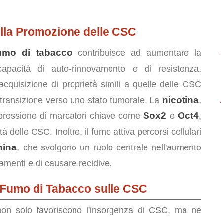
ella Promozione delle CSC
umo di tabacco
contribuisce ad aumentare la
apacità di auto-rinnovamento e di resistenza.
acquisizione di proprietà simili a quelle delle CSC
nicotina
a transizione verso uno stato tumorale. La
,
Sox2
Oct4
spressione di marcatori chiave come
e
,
à delle CSC. Inoltre, il fumo attiva percorsi cellulari
nina
, che svolgono un ruolo centrale nell'aumento
tamenti e di causare recidive.
el Fumo di Tabacco sulle CSC
non solo favoriscono l'insorgenza di CSC, ma ne