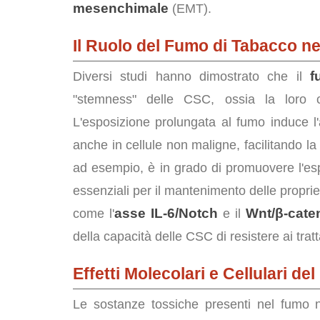
mesenchimale
(EMT).
Il Ruolo del Fumo di Tabacco n
f
Diversi studi hanno dimostrato che il
"stemness" delle CSC, ossia la loro c
L'esposizione prolungata al fumo induce l'
anche in cellule non maligne, facilitando l
ad esempio, è in grado di promuovere l'e
essenziali per il mantenimento delle propriet
asse IL-6/Notch
Wnt/β-cate
come l'
e il
della capacità delle CSC di resistere ai trat
Effetti Molecolari e Cellulari d
Le sostanze tossiche presenti nel fumo 