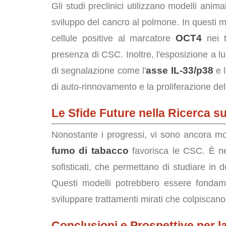
Gli studi preclinici utilizzano modelli anima
sviluppo del cancro al polmone. In questi mo
OCT4
cellule positive al marcatore
nei t
presenza di CSC. Inoltre, l'esposizione a lu
asse IL-33/p38
di segnalazione come l'
e 
di auto-rinnovamento e la proliferazione de
Le Sfide Future nella Ricerca s
Nonostante i progressi, vi sono ancora m
fumo di tabacco
favorisca le CSC. È nec
sofisticati, che permettano di studiare in d
Questi modelli potrebbero essere fondamen
sviluppare trattamenti mirati che colpiscano
Conclusioni e Prospettive per l