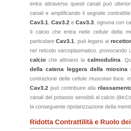
entra attraverso questi canali può ulteri
canali e amplificando il segnale contrattile
Cav3.1
Cav3.2
Cav3.3
,
e
, ognuna con car
Il calcio che entra nelle cellule della mu
Cav3.1
recettor
particolare
, può legarsi ai
nel reticolo sarcoplasmatico, provocando 
calcio
calmodulina
che attivano la
. Qu
della catena leggera della miosina
contrazione delle cellule muscolari lisce. In
Cav3.2
rilassament
può contribuire alla
canali del potassio sensibili al calcio (BK
la conseguente ripolarizzazione della mem
Ridotta Contrattilità e Ruolo dei