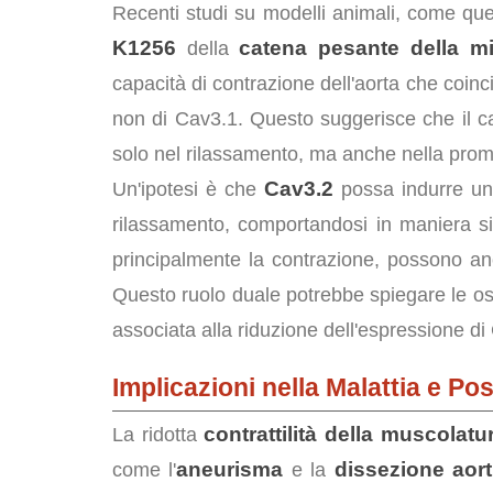
Recenti studi su modelli animali, come que
K1256
catena pesante della m
della
capacità di contrazione dell'aorta che coin
non di Cav3.1. Questo suggerisce che il 
solo nel rilassamento, ma anche nella promo
Cav3.2
Un'ipotesi è che
possa indurre una
rilassamento, comportandosi in maniera s
principalmente la contrazione, possono an
Questo ruolo duale potrebbe spiegare le oss
associata alla riduzione dell'espressione di
Implicazioni nella Malattia e Pos
contrattilità della muscolatur
La ridotta
aneurisma
dissezione aort
come l'
e la