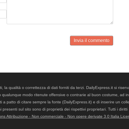
Invia il commento
i, la qualità o correttezza di dati forniti da terzi. DailyExpress.it si ris
qualunque modo ritenute offensive o contrarie al buon costume, ad insin
i a patto di citare sempre la fonte (DailyExpress.it) e di inserire un col
presenti sul sito sono di proprietà dei rispettivi proprietari. Tutti i dirit
s Attribuzione - Non commerciale - Non opere derivate 3.0 Italia Lice