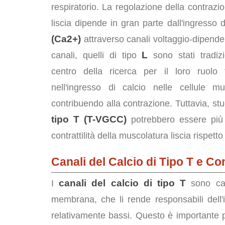
respiratorio. La regolazione della contraz
liscia dipende in gran parte dall'ingresso 
(Ca2+)
attraverso canali voltaggio-dipenden
L
canali, quelli di tipo
sono stati tradiz
centro della ricerca per il loro ruolo
nell'ingresso di calcio nelle cellule mus
contribuendo alla contrazione. Tuttavia, st
tipo T (T-VGCC)
potrebbero essere più 
contrattilità della muscolatura liscia rispetto 
Canali del Calcio di Tipo T e C
canali del calcio di tipo T
I
sono cara
membrana, che li rende responsabili dell'i
relativamente bassi. Questo è importante per