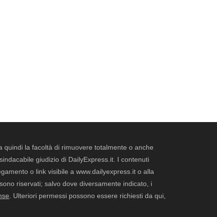
erva quindi la facoltà di rimuovere totalmente o anche
dacabile giudizio di DailyExpress.it. I contenuti
legamento o link visibile a www.dailyexpress.it o alla
ti sono riservati; salvo dove diversamente indicato, i
nse
. Ulteriori permessi possono essere richiesti da qui,