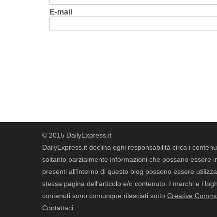
E-mail
© 2015 DailyExpress.it
DailyExpress.it declina ogni responsabilità circa i contenut
soltanto parzialmente informazioni che possano essere in 
presenti all'interno di questo blog possono essere utilizzat
stessa pagina dell'articolo e/o contenuto. I marchi e i loghi 
contenuti sono comunque rilasciati sotto
Creative Common
Contattaci
.