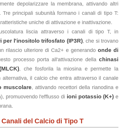
ormente depolarizzare la membrana, attivando altri
. Tre principali subunità formano i canali di tipo T:
atteristiche uniche di attivazione e inattivazione.
scolatura liscia attraverso i canali di tipo T, in
i per l'inositolo trifosfato (IP3R)
, che si trovano
onde di
un rilascio ulteriore di Ca2+ e generando
chinasi
esto processo porta all'attivazione della
 (MLCK)
, che fosforila la miosina e permette la
 alternativa, il calcio che entra attraverso il canale
o muscolare
, attivando recettori della rianodina e
ioni potassio (K+)
Ca), promuovendo l'efflusso di
e
brana.
 Canali del Calcio di Tipo T