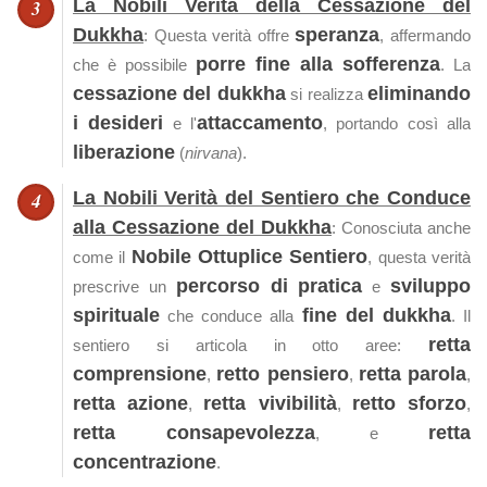
La Nobili Verità della Cessazione del
Dukkha
speranza
: Questa verità offre
, affermando
porre fine alla sofferenza
che è possibile
. La
cessazione del dukkha
eliminando
si realizza
i desideri
attaccamento
e l'
, portando così alla
liberazione
(
nirvana
).
La Nobili Verità del Sentiero che Conduce
alla Cessazione del Dukkha
: Conosciuta anche
Nobile Ottuplice Sentiero
come il
, questa verità
percorso di pratica
sviluppo
prescrive un
e
spirituale
fine del dukkha
che conduce alla
. Il
retta
sentiero si articola in otto aree:
comprensione
retto pensiero
retta parola
,
,
,
retta azione
retta vivibilità
retto sforzo
,
,
,
retta consapevolezza
retta
, e
concentrazione
.