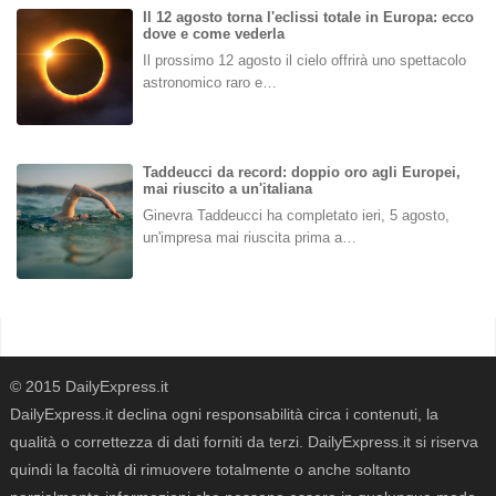
Il 12 agosto torna l'eclissi totale in Europa: ecco
dove e come vederla
Il prossimo 12 agosto il cielo offrirà uno spettacolo
astronomico raro e…
Taddeucci da record: doppio oro agli Europei,
mai riuscito a un'italiana
Ginevra Taddeucci ha completato ieri, 5 agosto,
un'impresa mai riuscita prima a…
© 2015 DailyExpress.it
DailyExpress.it declina ogni responsabilità circa i contenuti, la
qualità o correttezza di dati forniti da terzi. DailyExpress.it si riserva
quindi la facoltà di rimuovere totalmente o anche soltanto