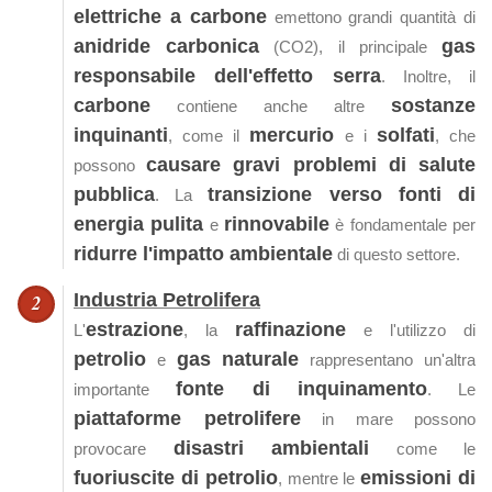
elettriche a carbone
emettono grandi quantità di
anidride carbonica
gas
(CO2), il principale
responsabile dell'effetto serra
. Inoltre, il
carbone
sostanze
contiene anche altre
inquinanti
mercurio
solfati
, come il
e i
, che
causare gravi problemi di salute
possono
pubblica
transizione verso fonti di
. La
energia pulita
rinnovabile
e
è fondamentale per
ridurre l'impatto ambientale
di questo settore.
Industria Petrolifera
estrazione
raffinazione
L'
, la
e l'utilizzo di
petrolio
gas naturale
e
rappresentano un'altra
fonte di inquinamento
importante
. Le
piattaforme petrolifere
in mare possono
disastri ambientali
provocare
come le
fuoriuscite di petrolio
emissioni di
, mentre le