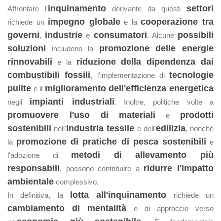
inquinamento
settori
Affrontare l'
derivante da questi
impegno globale
cooperazione tra
richiede un
e la
governi
industrie
consumatori
possibili
,
e
. Alcune
soluzioni
promozione delle energie
includono la
rinnovabili
riduzione della dipendenza dai
e la
combustibili fossili
tecnologie
, l'implementazione di
pulite
miglioramento dell'efficienza energetica
e il
impianti industriali
negli
. Inoltre, politiche volte a
promuovere l'uso di materiali
prodotti
e
sostenibili
industria tessile
edilizia
nell'
e dell'
, nonché
promozione di pratiche di pesca sostenibili
la
e
metodi di allevamento più
l'adozione di
responsabili
ridurre l'impatto
, possono contribuire a
ambientale
complessivo.
lotta all'inquinamento
In definitiva, la
richiede un
cambiamento di mentalità
e di approccio verso