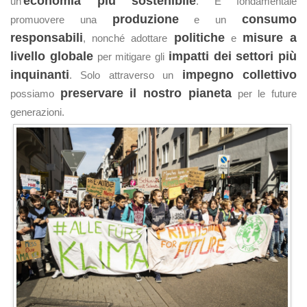
economia più sostenibile
un'
. È fondamentale
produzione
consumo
promuovere una
e un
responsabili
politiche
misure a
, nonché adottare
e
livello globale
impatti dei settori più
per mitigare gli
inquinanti
impegno collettivo
. Solo attraverso un
preservare il nostro pianeta
possiamo
per le future
generazioni.