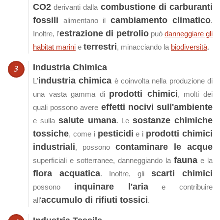
CO2
combustione di carburanti
derivanti dalla
fossili
cambiamento climatico
alimentano il
.
estrazione di petrolio
Inoltre, l'
può
danneggiare gli
terrestri
habitat marini
e
, minacciando la
biodiversità
.
Industria Chimica
industria chimica
L'
è coinvolta nella produzione di
prodotti chimici
una vasta gamma di
, molti dei
effetti nocivi sull'ambiente
quali possono avere
salute umana
sostanze chimiche
e sulla
. Le
tossiche
pesticidi
prodotti chimici
, come i
e i
industriali
contaminare le acque
, possono
fauna
superficiali e sotterranee, danneggiando la
e la
flora acquatica
scarti chimici
. Inoltre, gli
inquinare l'aria
possono
e contribuire
accumulo di rifiuti tossici
all'
.