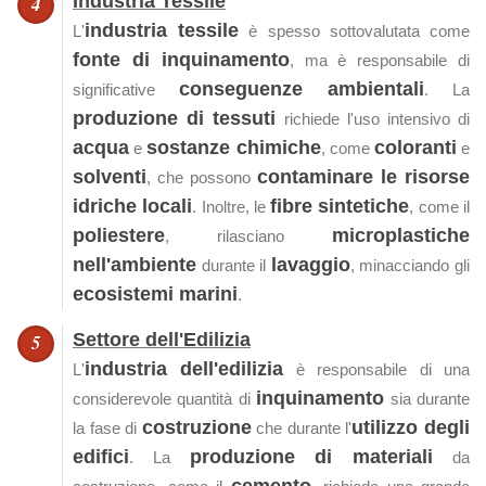
Industria Tessile
industria tessile
L'
è spesso sottovalutata come
fonte di inquinamento
, ma è responsabile di
conseguenze ambientali
significative
. La
produzione di tessuti
richiede l'uso intensivo di
acqua
sostanze chimiche
coloranti
e
, come
e
solventi
contaminare le risorse
, che possono
idriche locali
fibre sintetiche
. Inoltre, le
, come il
poliestere
microplastiche
, rilasciano
nell'ambiente
lavaggio
durante il
, minacciando gli
ecosistemi marini
.
Settore dell'Edilizia
industria dell'edilizia
L'
è responsabile di una
inquinamento
considerevole quantità di
sia durante
costruzione
utilizzo degli
la fase di
che durante l'
edifici
produzione di materiali
. La
da