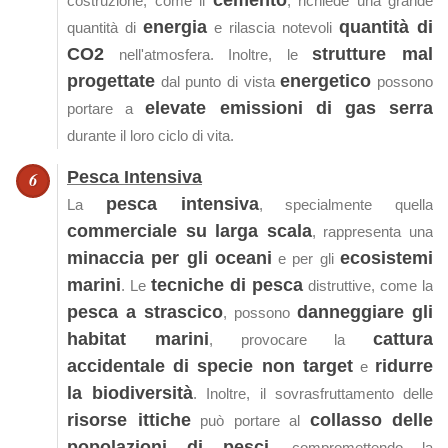
cemento
costruzione, come il
, richiede una grande
energia
quantità di
quantità di
e rilascia notevoli
CO2
strutture mal
nell'atmosfera. Inoltre, le
progettate
energetico
dal punto di vista
possono
elevate emissioni di gas serra
portare a
durante il loro ciclo di vita.
Pesca Intensiva
pesca intensiva
La
, specialmente quella
commerciale su larga scala
, rappresenta una
minaccia per gli oceani
ecosistemi
e per gli
marini
tecniche di pesca
. Le
distruttive, come la
pesca a strascico
danneggiare gli
, possono
habitat marini
cattura
, provocare la
accidentale di specie non target
ridurre
e
la biodiversità
. Inoltre, il sovrasfruttamento delle
risorse ittiche
collasso delle
può portare al
popolazioni di pesci
, compromettendo la