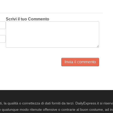
Scrivi il tuo Commento
Invia il commento
i, la qualità o correttezza di dati forniti da terzi. DailyExpress.it si ris
qualunque modo ritenute offensive o contrarie al buon costume, ad insin