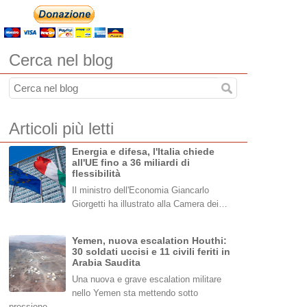
Cerca nel blog
Articoli più letti
Energia e difesa, l'Italia chiede
all'UE fino a 36 miliardi di
flessibilità
Il ministro dell'Economia Giancarlo
Giorgetti ha illustrato alla Camera dei…
Yemen, nuova escalation Houthi:
30 soldati uccisi e 11 civili feriti in
Arabia Saudita
Una nuova e grave escalation militare
nello Yemen sta mettendo sotto
pressione…