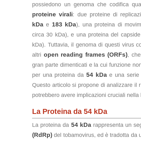
possiedono un genoma che codifica quatt
proteine virali
: due proteine di replica
kDa
183 kDa
e
), una proteina di movim
circa 30 kDa), e una proteina del capside
kDa). Tuttavia, il genoma di questi virus 
open reading frames (ORFs)
altri
, che
gran parte dimenticati e la cui funzione no
54 kDa
per una proteina da
e una serie 
Questo articolo si propone di analizzare il 
potrebbero avere implicazioni cruciali nella
La Proteina da 54 kDa
54 kDa
La proteina da
rappresenta un se
(RdRp)
del tobamovirus, ed è tradotta da