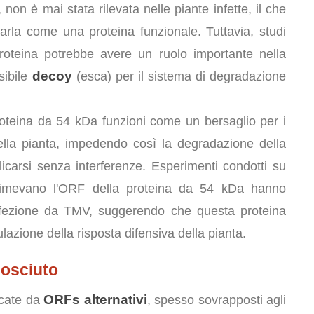
, non è mai stata rilevata nelle piante infette, il che
rarla come una proteina funzionale. Tuttavia, studi
roteina potrebbe avere un ruolo importante nella
decoy
sibile
(esca) per il sistema di degradazione
oteina da 54 kDa funzioni come un bersaglio per i
lla pianta, impedendo così la degradazione della
icarsi senza interferenze. Esperimenti condotti su
rimevano l'ORF della proteina da 54 kDa hanno
'infezione da TMV, suggerendo che questa proteina
azione della risposta difensiva della pianta.
osciuto
ORFs alternativi
icate da
, spesso sovrapposti agli