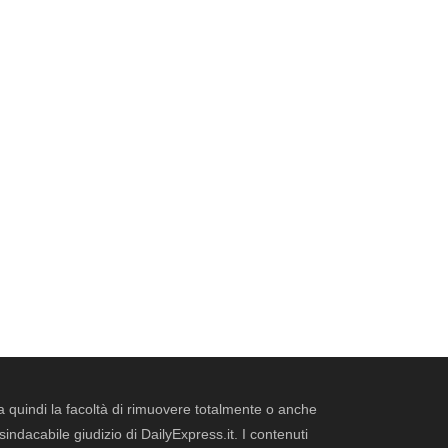
erva quindi la facoltà di rimuovere totalmente o anche
dacabile giudizio di DailyExpress.it. I contenuti