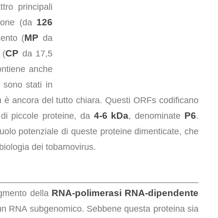
ro principali
126
zione (da
MP
ento (
da
CP
 (
da 17,5
contiene anche
 sono stati in
n è ancora del tutto chiara. Questi ORFs codificano
4-6 kDa
P6
di piccole proteine, da
, denominate
.
ruolo potenziale di queste proteine dimenticate, che
 biologia dei tobamovirus.
RNA-polimerasi RNA-dipendente
gmento della
 un RNA subgenomico. Sebbene questa proteina sia