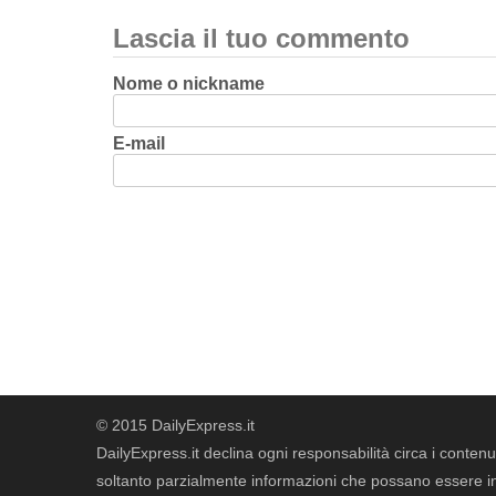
Lascia il tuo commento
Nome o nickname
E-mail
© 2015 DailyExpress.it
DailyExpress.it declina ogni responsabilità circa i contenut
soltanto parzialmente informazioni che possano essere in 