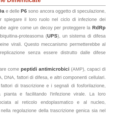
ine Dimenticate
Da
P6
e delle
sono ancora oggetto di speculazione,
 spiegare il loro ruolo nel ciclo di infezione dei
RdRp
ebbe agire come un decoy per proteggere la
UPS
biquitina-proteasoma (
), un sistema di difesa
teine virali. Questo meccanismo permetterebbe al
eplicazione senza essere distrutto dalle difese
peptidi antimicrobici
onare come
(AMP), capaci di
A, DNA, fattori di difesa, e altri componenti cellulari.
fattori di trascrizione e i segnali di fosforilazione,
pianta e facilitando l'infezione virale. La loro
ociata al reticolo endoplasmatico e al nucleo,
nella regolazione della trascrizione genica sia nel