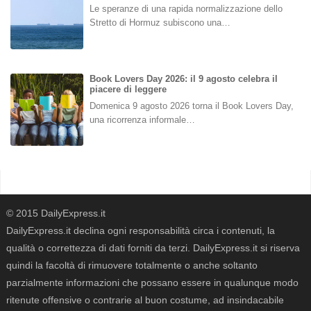
Le speranze di una rapida normalizzazione dello
Stretto di Hormuz subiscono una…
Book Lovers Day 2026: il 9 agosto celebra il
piacere di leggere
Domenica 9 agosto 2026 torna il Book Lovers Day,
una ricorrenza informale…
© 2015 DailyExpress.it
DailyExpress.it declina ogni responsabilità circa i contenuti, la
qualità o correttezza di dati forniti da terzi. DailyExpress.it si riserva
quindi la facoltà di rimuovere totalmente o anche soltanto
parzialmente informazioni che possano essere in qualunque modo
ritenute offensive o contrarie al buon costume, ad insindacabile