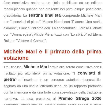
fase conclusiva anche a un titolo pubblicato da un editore
medio-piccolo quando non presente nei primi cinque posti della
sestina finalista
graduatoria. La
comprende Michele Mari
con "I convitati di pietra", Matteo Nucci con "Platone. Una storia
d'amore", Bianca Pitzorno con "La sonnambula", Teresa Ciabatti
con "Donnaregina", Alcide Pierantozzi con "Lo sbilico" ed Elena
Rui con "Vedove di Camus".
Michele Mari e il primato della prima
votazione
Michele Mari
Tra i finalisti,
arriva alla serata conclusiva con il
I convitati di
risultato più alto della prima votazione. "
pietra
" si inserisce in un percorso autoriale riconoscibile,
segnato da una lingua letteraria ricca, da un rapporto profondo
con la memoria e da una forte consapevolezza della tradizione
Premio Strega 2026
narrativa. La sua presenza al
conferma l'attenzione del premio verso opere capaci di unire