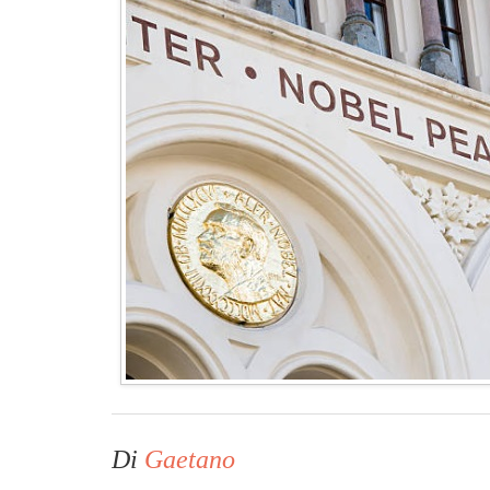
Di
Gaetano