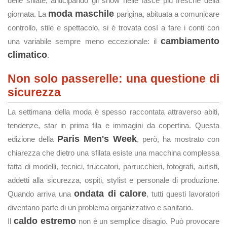
delle sfilate, anticipando gli show nelle fasce più fresche della
moda maschile
giornata. La
parigina, abituata a comunicare
controllo, stile e spettacolo, si è trovata così a fare i conti con
cambiamento
una variabile sempre meno eccezionale: il
climatico
.
Non solo passerelle: una questione di
sicurezza
La settimana della moda è spesso raccontata attraverso abiti,
tendenze, star in prima fila e immagini da copertina. Questa
Paris Men's Week
edizione della
, però, ha mostrato con
chiarezza che dietro una sfilata esiste una macchina complessa
fatta di modelli, tecnici, truccatori, parrucchieri, fotografi, autisti,
addetti alla sicurezza, ospiti, stylist e personale di produzione.
ondata di calore
Quando arriva una
, tutti questi lavoratori
diventano parte di un problema organizzativo e sanitario.
caldo estremo
Il
non è un semplice disagio. Può provocare