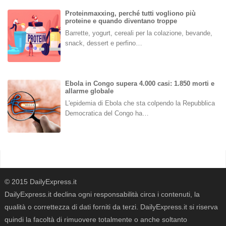
Proteinmaxxing, perché tutti vogliono più
proteine e quando diventano troppe
Barrette, yogurt, cereali per la colazione, bevande,
snack, dessert e perfino…
Ebola in Congo supera 4.000 casi: 1.850 morti e
allarme globale
L'epidemia di Ebola che sta colpendo la Repubblica
Democratica del Congo ha…
© 2015 DailyExpress.it
DailyExpress.it declina ogni responsabilità circa i contenuti, la
qualità o correttezza di dati forniti da terzi. DailyExpress.it si riserva
quindi la facoltà di rimuovere totalmente o anche soltanto