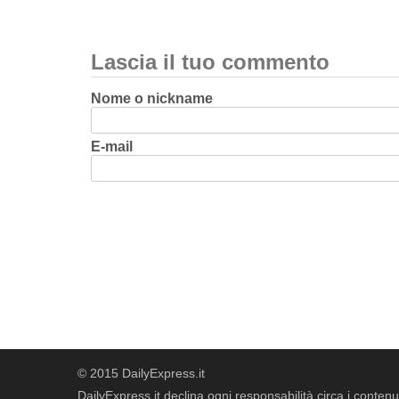
Lascia il tuo commento
Nome o nickname
E-mail
© 2015 DailyExpress.it
DailyExpress.it declina ogni responsabilità circa i contenut