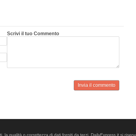
Scrivi il tuo Commento
Invia il commento
i, la qualità o correttezza di dati forniti da terzi. DailyExpress.it si ris