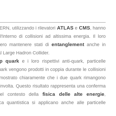
ATLAS
CMS
RN, utilizzando i rilevatori
e
, hanno
nterno di collisioni ad altissima energia. Il loro
entanglement
ssero mantenere stati di
anche in
l Large Hadron Collider.
op quark
e i loro rispettivi anti-quark, particelle
ark vengono prodotti in coppia durante le collisioni
o mostrato chiaramente che i due quark rimangono
involta. Questo risultato rappresenta una conferma
fisica delle alte energie
nel contesto della
,
a quantistica si applicano anche alle particelle