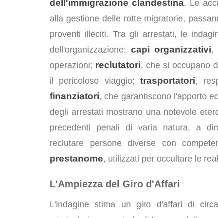
dell'immigrazione clandestina
. Le acc
alla gestione delle rotte migratorie, passand
proventi illeciti. Tra gli arrestati, le inda
capi organizzativi
dell'organizzazione:
,
reclutatori
operazioni;
, che si occupano d
trasportatori
il pericoloso viaggio;
, res
finanziatori
, che garantiscono l'apporto ec
degli arrestati mostrano una notevole eteroge
precedenti penali di varia natura, a dim
reclutare persone diverse con competen
prestanome
, utilizzati per occultare le re
L'Ampiezza del Giro d'Affari
L'indagine stima un giro d'affari di circ