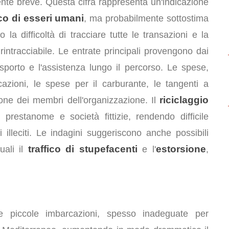
ente breve. Questa cifra rappresenta un'indicazione
ico di esseri umani
, ma probabilmente sottostima
la difficoltà di tracciare tutte le transazioni e la
rintracciabile. Le entrate principali provengono dai
asporto e l'assistenza lungo il percorso. Le spese,
cazioni, le spese per il carburante, le tangenti a
riciclaggio
ione dei membri dell'organizzazione. Il
prestanome e società fittizie, rendendo difficile
i illeciti. Le indagini suggeriscono anche possibili
traffico di stupefacenti
estorsione
uali il
e l'
,
nte piccole imbarcazioni, spesso inadeguate per