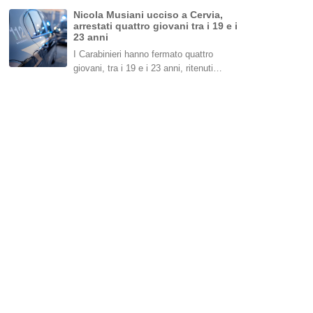
Nicola Musiani ucciso a Cervia,
arrestati quattro giovani tra i 19 e i
23 anni
I Carabinieri hanno fermato quattro
giovani, tra i 19 e i 23 anni, ritenuti…