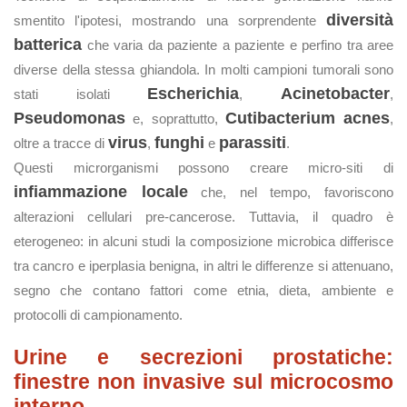
diversità
smentito l'ipotesi, mostrando una sorprendente
batterica
che varia da paziente a paziente e perfino tra aree
diverse della stessa ghiandola. In molti campioni tumorali sono
Escherichia
Acinetobacter
stati isolati
,
,
Pseudomonas
Cutibacterium acnes
e, soprattutto,
,
virus
funghi
parassiti
oltre a tracce di
,
e
.
Questi microrganismi possono creare micro‑siti di
infiammazione locale
che, nel tempo, favoriscono
alterazioni cellulari pre‑cancerose. Tuttavia, il quadro è
eterogeneo: in alcuni studi la composizione microbica differisce
tra cancro e iperplasia benigna, in altri le differenze si attenuano,
segno che contano fattori come etnia, dieta, ambiente e
protocolli di campionamento.
Urine e secrezioni prostatiche:
finestre non invasive sul microcosmo
interno