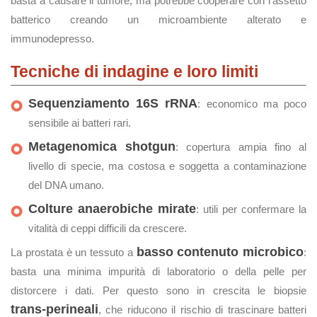
basta a causare il tumore, ma potrebbe cooperare con l'assetto
batterico creando un microambiente alterato e
immunodepresso.
Tecniche di indagine e loro limiti
Sequenziamento 16S rRNA
: economico ma poco
sensibile ai batteri rari.
Metagenomica shotgun
: copertura ampia fino al
livello di specie, ma costosa e soggetta a contaminazione
del DNA umano.
Colture anaerobiche mirate
: utili per confermare la
vitalità di ceppi difficili da crescere.
basso contenuto microbico
La prostata è un tessuto a
:
basta una minima impurità di laboratorio o della pelle per
distorcere i dati. Per questo sono in crescita le biopsie
trans‑perineali
, che riducono il rischio di trascinare batteri