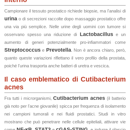
Campionare il tessuto prostatico richiede biopsie, ma l'analisi di
urina
o di secrezioni raccolte dopo massaggio prostatico offre
una via più semplice. Nelle urine degli uomini con tumore si
Lactobacillus
osservano spesso una riduzione di
e un
aumento di generi potenzialmente pro‑infiammatori come
Streptococcus
Prevotella
e
. Non è ancora chiaro, però,
quanto queste variazioni riflettano il vero profilo della prostata,
poiché l'urina trasporta anche batteri di uretra e vescica.
Il caso emblematico di Cutibacterium
acnes
Cutibacterium acnes
Fra tutti i microrganismi,
(il batterio
già noto per l'acne giovanile) spicca per frequenza di isolamento
nei campioni tumorali e nei fluidi prostatici. Studi in vitro
mostrano che può penetrare nelle cellule epiteliali, attivare vie
NF‑κB
STAT3
cGAS-STING
come
,
e
, e indurre il rilascio