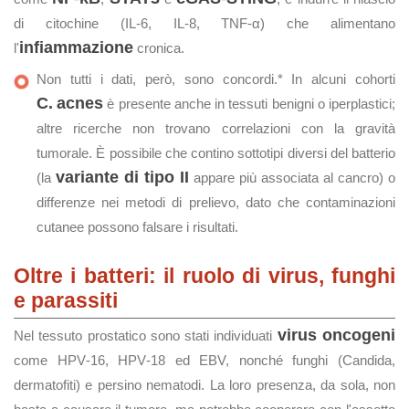
di citochine (IL‑6, IL‑8, TNF‑α) che alimentano
infiammazione
l'
cronica.
Non tutti i dati, però, sono concordi.* In alcuni cohorti
C. acnes
è presente anche in tessuti benigni o iperplastici;
altre ricerche non trovano correlazioni con la gravità
tumorale. È possibile che contino sottotipi diversi del batterio
variante di tipo II
(la
appare più associata al cancro) o
differenze nei metodi di prelievo, dato che contaminazioni
cutanee possono falsare i risultati.
Oltre i batteri: il ruolo di virus, funghi
e parassiti
virus oncogeni
Nel tessuto prostatico sono stati individuati
come HPV‑16, HPV‑18 ed EBV, nonché funghi (Candida,
dermatofiti) e persino nematodi. La loro presenza, da sola, non