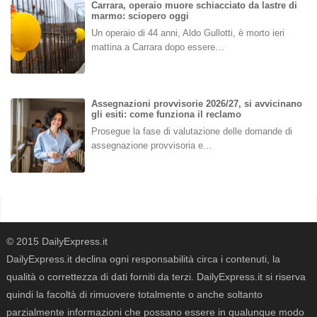
Carrara, operaio muore schiacciato da lastre di
marmo: sciopero oggi
Un operaio di 44 anni, Aldo Gullotti, è morto ieri
mattina a Carrara dopo essere…
Assegnazioni provvisorie 2026/27, si avvicinano
gli esiti: come funziona il reclamo
Prosegue la fase di valutazione delle domande di
assegnazione provvisoria e…
© 2015 DailyExpress.it
DailyExpress.it declina ogni responsabilità circa i contenuti, la
qualità o correttezza di dati forniti da terzi. DailyExpress.it si riserva
quindi la facoltà di rimuovere totalmente o anche soltanto
parzialmente informazioni che possano essere in qualunque modo