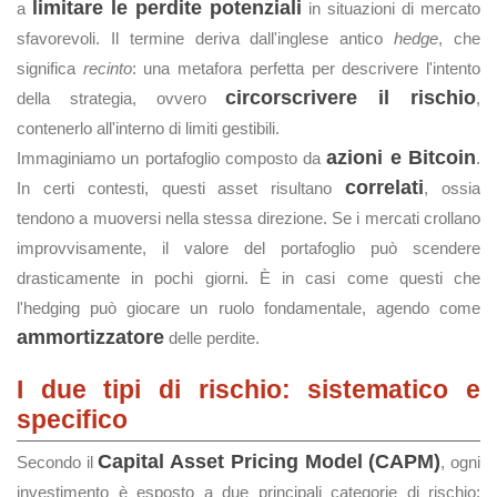
limitare le perdite potenziali
a
in situazioni di mercato
sfavorevoli. Il termine deriva dall'inglese antico
hedge
, che
significa
recinto
: una metafora perfetta per descrivere l'intento
circorscrivere il rischio
della strategia, ovvero
,
contenerlo all'interno di limiti gestibili.
azioni e Bitcoin
Immaginiamo un portafoglio composto da
.
correlati
In certi contesti, questi asset risultano
, ossia
tendono a muoversi nella stessa direzione. Se i mercati crollano
improvvisamente, il valore del portafoglio può scendere
drasticamente in pochi giorni. È in casi come questi che
l'hedging può giocare un ruolo fondamentale, agendo come
ammortizzatore
delle perdite.
I due tipi di rischio: sistematico e
specifico
Capital Asset Pricing Model (CAPM)
Secondo il
, ogni
investimento è esposto a due principali categorie di rischio: