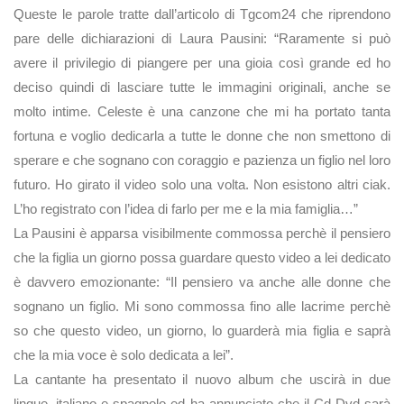
Queste le parole tratte dall’articolo di Tgcom24 che riprendono
pare delle dichiarazioni di Laura Pausini: “Raramente si può
avere il privilegio di piangere per una gioia così grande ed ho
deciso quindi di lasciare tutte le immagini originali, anche se
molto intime. Celeste è una canzone che mi ha portato tanta
fortuna e voglio dedicarla a tutte le donne che non smettono di
sperare e che sognano con coraggio e pazienza un figlio nel loro
futuro. Ho girato il video solo una volta. Non esistono altri ciak.
L’ho registrato con l’idea di farlo per me e la mia famiglia…”
La Pausini è apparsa visibilmente commossa perchè il pensiero
che la figlia un giorno possa guardare questo video a lei dedicato
è davvero emozionante: “Il pensiero va anche alle donne che
sognano un figlio. Mi sono commossa fino alle lacrime perchè
so che questo video, un giorno, lo guarderà mia figlia e saprà
che la mia voce è solo dedicata a lei”.
La cantante ha presentato il nuovo album che uscirà in due
lingue, italiano e spagnolo ed ha annunciato che il Cd-Dvd sarà