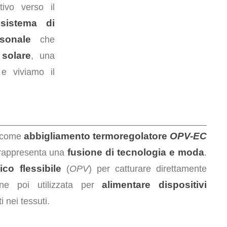
ivo verso il
sistema di
n
sonale
che
 solare
, una
e viviamo il
abbigliamento termoregolatore
OPV-EC
o come
fusione di tecnologia e moda
 rappresenta una
.
co flessibile
(
OPV
) per catturare direttamente
alimentare dispositivi
ne poi utilizzata per
ti nei tessuti.