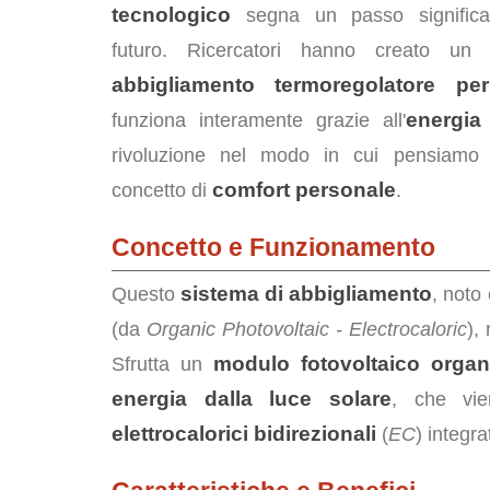
tecnologico
segna un passo significat
futuro. Ricercatori hanno creato u
abbigliamento termoregolatore per
energia
funziona interamente grazie all'
rivoluzione nel modo in cui pensiamo 
comfort personale
concetto di
.
Concetto e Funzionamento
sistema di abbigliamento
Questo
, not
(da
Organic Photovoltaic - Electrocaloric
),
modulo fotovoltaico organi
Sfrutta un
energia dalla luce solare
, che vie
elettrocalorici bidirezionali
(
EC
) integra