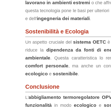
lavorano in ambienti estremi
o che aff
questa tecnologia pone le basi per ulteriori
ingegneria dei materiali
e dell'
.
Sostenibilità e Ecologia
sistema OETC
Un aspetto cruciale del
è 
dipendenza da fonti di ene
riduce la
ambientale
. Questa caratteristica lo r
comfort personale
, ma anche un contr
ecologico
sostenibile
e
.
Conclusione
abbigliamento termoregolatore OP
L'
funzionalità
ecologico
sos
in modo
e