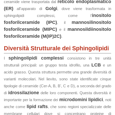
reticolo endoplasmatico
ceramide viene trasportata dal
(ER)
Golgi
all'apparato di
, dove viene trasformata in
inositolo
sphingolipidi complessi, come l'
fosforilceramide (IPC)
mannosilinositolo
, il
fosforilceramide (MIPC)
mannosildiinositolo
e il
fosforilceramide (M(IP)2C)
.
Diversità Strutturale dei Sphingolipidi
sphingolipidi complessi
I
consistono in tre unità
LCB
strutturali principali: un gruppo testa idrofilo, una
e un
acido grasso. Questa struttura permette una grande diversità di
varianti molecolari. Nel lievito, sono state identificate cinque
tipologie di ceramide (Cer-A, B, B', C e D), a seconda del grado
idrossilazione
di
delle loro componenti. Questa diversità è
microdomini lipidici
importante per la formazione dei
, noti
lipid rafts
anche come
, che sono regioni specializzate delle
membrane cellulari dove si concentrano proteine di