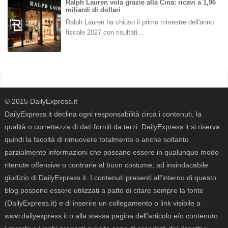
Ralph Lauren vola grazie alla Cina: ricavi a 1,96
miliardi di dollari
Ralph Lauren ha chiuso il primo trimestre dell'anno
fiscale 2027 con risultati…
© 2015 DailyExpress.it
DailyExpress.it declina ogni responsabilità circa i contenuti, la
qualità o correttezza di dati forniti da terzi. DailyExpress.it si riserva
quindi la facoltà di rimuovere totalmente o anche soltanto
parzialmente informazioni che possano essere in qualunque modo
ritenute offensive o contrarie al buon costume, ad insindacabile
giudizio di DailyExpress.it. I contenuti presenti all'interno di questo
blog possono essere utilizzati a patto di citare sempre la fonte
(DailyExpress.it) e di inserire un collegamento o link visibile a
www.dailyexpress.it o alla stessa pagina dell'articolo e/o contenuto.