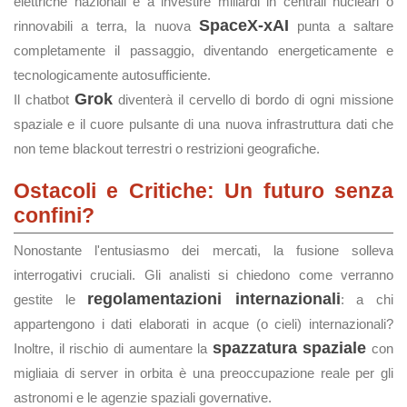
elettriche nazionali e a investire miliardi in centrali nucleari o
SpaceX-xAI
rinnovabili a terra, la nuova
punta a saltare
completamente il passaggio, diventando energeticamente e
tecnologicamente autosufficiente.
Grok
Il chatbot
diventerà il cervello di bordo di ogni missione
spaziale e il cuore pulsante di una nuova infrastruttura dati che
non teme blackout terrestri o restrizioni geografiche.
Ostacoli e Critiche: Un futuro senza
confini?
Nonostante l'entusiasmo dei mercati, la fusione solleva
interrogativi cruciali. Gli analisti si chiedono come verranno
regolamentazioni internazionali
gestite le
: a chi
appartengono i dati elaborati in acque (o cieli) internazionali?
spazzatura spaziale
Inoltre, il rischio di aumentare la
con
migliaia di server in orbita è una preoccupazione reale per gli
astronomi e le agenzie spaziali governative.