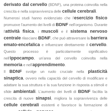
derivato dal cervello
(BDNF), una proteina coinvolta nella
cellule cerebrali
crescita e nella sopravvivenza delle
.
esercizio fisico
Numerosi studi hanno evidenziato che l'
BDNF
promuove l'aumento dei livelli di
nell'organismo. Durante
attività fisica
muscoli
sistema nervoso
l'
, i
e il
centrale
BDNF
barriera
rilasciano
, che può attraversare la
emato-encefalica
cervello
e influenzare direttamente il
.
Questo processo è particolarmente significativo
ippocampo
nell'
, un'area del cervello coinvolta nella
memoria
apprendimento
e nell'
.
BDNF
plasticità
Il
svolge un ruolo cruciale nella
sinaptica
, ovvero nella capacità del cervello di modificare e
adattare la sua struttura e la sua funzione in risposta a stimoli e
ambientali
BDNF
sfide
. L'aumento dei livelli di
facilita la
sinapsi
crescita di nuove
, migliora la sopravvivenza delle
cellule cerebrali
esistenti e favorisce la formazione di