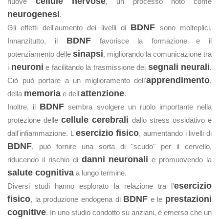
cellule nervose
nuove
, un processo noto come
neurogenesi
.
BDNF
Gli effetti dell'aumento dei livelli di
sono molteplici.
BDNF
Innanzitutto, il
favorisce la formazione e il
sinapsi
potenziamento delle
, migliorando la comunicazione tra
neuroni
segnali neurali
i
e facilitando la trasmissione dei
.
apprendimento
Ciò può portare a un miglioramento dell'
,
memoria
attenzione
della
e dell'
.
BDNF
Inoltre, il
sembra svolgere un ruolo importante nella
cellule cerebrali
protezione delle
dallo stress ossidativo e
esercizio fisico
dall'infiammazione. L'
, aumentando i livelli di
BDNF
, può fornire una sorta di "scudo" per il cervello,
danni neuronali
riducendo il rischio di
e promuovendo la
salute cognitiva
a lungo termine.
esercizio
Diversi studi hanno esplorato la relazione tra l'
fisico
BDNF
prestazioni
, la produzione endogena di
e le
cognitive
. In uno studio condotto su anziani, è emerso che un