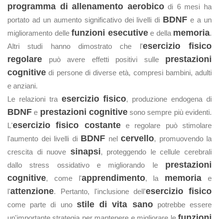
programma di allenamento aerobico
di 6 mesi ha
BDNF
portato ad un aumento significativo dei livelli di
e a un
funzioni esecutive
memoria
miglioramento delle
e della
.
esercizio fisico
Altri studi hanno dimostrato che l'
regolare
prestazioni
può avere effetti positivi sulle
cognitive
di persone di diverse età, compresi bambini, adulti
e anziani.
esercizio fisico
Le relazioni tra
, produzione endogena di
BDNF
prestazioni cognitive
e
sono sempre più evidenti.
esercizio fisico costante
L'
e regolare può stimolare
BDNF
cervello
l'aumento dei livelli di
nel
, promuovendo la
sinapsi
crescita di nuove
, proteggendo le cellule cerebrali
prestazioni
dallo stress ossidativo e migliorando le
cognitive
apprendimento
memoria
, come l'
, la
e
attenzione
esercizio fisico
l'
. Pertanto, l'inclusione dell'
stile di vita sano
come parte di uno
potrebbe essere
funzioni
un'importante strategia per mantenere e migliorare le