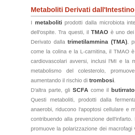
Metaboliti Derivati dall'Intestin
metaboliti
I
prodotti dalla microbiota inte
TMAO
dell'ospite. Tra questi, il
è uno dei p
trimetilammina (TMA)
Derivato dalla
, p
come la colina e la L-carnitina, il TMAO è
cardiovascolari avversi, inclusi l'MI e la 
metabolismo del colesterolo, promuove 
trombosi
aumentando il rischio di
.
SCFA
butirrato
D'altra parte, gli
come il
Questi metaboliti, prodotti dalla ferment
anaerobi, riducono l'apoptosi cellulare e m
contribuendo alla prevenzione dell'infarto. I
promuove la polarizzazione dei macrofagi 