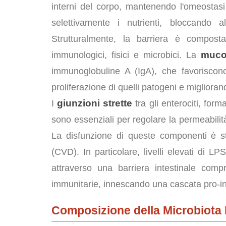
interni del corpo, mantenendo l'omeostasi 
selettivamente i nutrienti, bloccando 
Strutturalmente, la barriera è composta
mucos
immunologici, fisici e microbici. La
immunoglobuline A (IgA), che favoriscono
proliferazione di quelli patogeni e miglioran
giunzioni strette
I
tra gli enterociti, for
sono essenziali per regolare la permeabilit
La disfunzione di queste componenti è str
(CVD). In particolare, livelli elevati di LP
attraverso una barriera intestinale comp
immunitarie, innescando una cascata pro-in
Composizione della Microbiota I