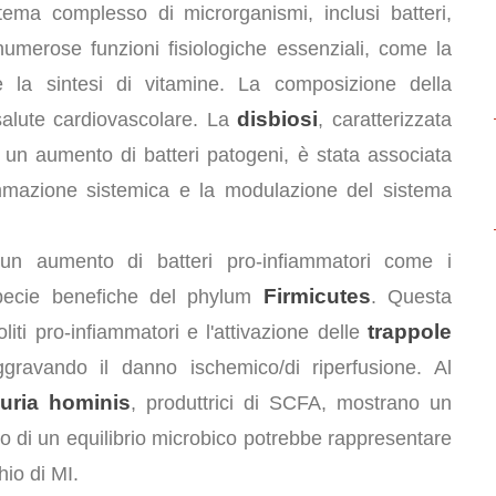
ma complesso di microrganismi, inclusi batteri,
umerose funzioni fisiologiche essenziali, come la
 e la sintesi di vitamine. La composizione della
disbiosi
 salute cardiovascolare. La
, caratterizzata
 un aumento di batteri patogeni, è stata associata
iammazione sistemica e la modulazione del sistema
un aumento di batteri pro-infiammatori come i
Firmicutes
pecie benefiche del phylum
. Questa
trappole
iti pro-infiammatori e l'attivazione delle
ggravando il danno ischemico/di riperfusione. Al
uria hominis
, produttrici di SCFA, mostrano un
tino di un equilibrio microbico potrebbe rappresentare
hio di MI.