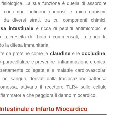
fisiologica. La sua funzione è quella di assorbire
al contempo antigeni dannosi e microrganismi.
 da diversi strati, tra cui componenti chimici,
a intestinale
è ricca di peptidi antimicrobici e
 la crescita dei batteri commensali, limitando la
do la difesa immunitaria.
claudine
occludine
mate da proteine come le
e le
,
à paracellulare e prevenire l'infiammazione cronica.
ettamente collegata alle malattie cardiovascolari
S nel sangue, derivati dalla traslocazione batterica
romessa, attivano il recettore TLR4 sulle cellule
fiammatoria che peggiora il danno miocardico.
ntestinale e Infarto Miocardico