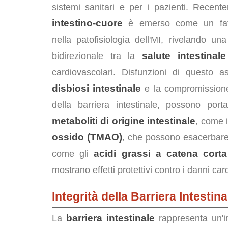
sistemi sanitari e per i pazienti. Recent
intestino-cuore
è emerso come un fatt
nella patofisiologia dell'MI, rivelando u
salute intestinale
bidirezionale tra la
cardiovascolari. Disfunzioni di questo 
disbiosi intestinale
e la compromissione 
della barriera intestinale, possono por
metaboliti di origine intestinale
, come 
ossido (TMAO)
, che possono esacerbare l
acidi grassi a catena cort
come gli
mostrano effetti protettivi contro i danni card
Integrità della Barriera Intestin
barriera intestinale
La
rappresenta un'int