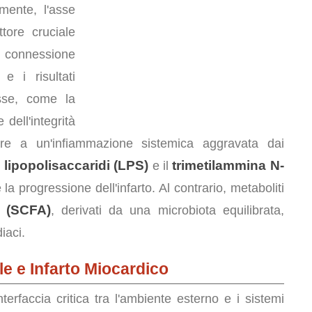
emente, l'asse
ore cruciale
na connessione
e i risultati
asse, come la
dell'integrità
tare a un'infiammazione sistemica aggravata dai
lipopolisaccaridi (LPS)
trimetilammina N-
i
e il
a progressione dell'infarto. Al contrario, metaboliti
a (SCFA)
, derivati da una microbiota equilibrata,
iaci.
ale e Infarto Miocardico
erfaccia critica tra l'ambiente esterno e i sistemi