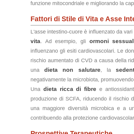
funzione mitocondriale e migliorando la cap
Fattori di Stile di Vita e Asse I
L'asse intestino-cuore è influenzato da vari fa
vita
ormoni sessual
. Ad esempio, gli
influenzano gli esiti cardiovascolari. Le 
rischio aumentato di CVD a causa della ridu
dieta non salutare
sedent
una
, la
negativamente la microbiota, promuovendo l
dieta ricca di fibre
Una
e antiossidanti
produzione di SCFA, riducendo il rischio di
una maggiore diversità microbica e a una 
contribuendo alla protezione cardiovascolar
Prospettive Terapeutiche