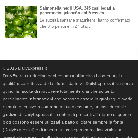
Salmonella negli USA, 345 casi legati a
peperoncini jalapeño dal Messico
Le autorità sanitarie statunitensi hanno confermato
che 345 persone in 27 Stati…
© 2015 DailyExpress.it
DailyExpress.it declina ogni responsabilità circa i contenuti, la
qualità o correttezza di dati forniti da terzi. DailyExpress.it si riserva
quindi la facoltà di rimuovere totalmente o anche soltanto
parzialmente informazioni che possano essere in qualunque modo
ritenute offensive o contrarie al buon costume, ad insindacabile
giudizio di DailyExpress.it. I contenuti presenti all'interno di questo
blog possono essere utilizzati a patto di citare sempre la fonte
(DailyExpress.it) e di inserire un collegamento o link visibile a
www.dailyexpress.it o alla stessa pagina dell'articolo e/o contenuto.