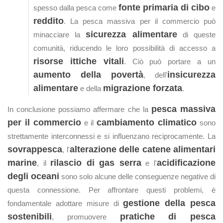
fonte primaria di cibo
spesso dalla pesca come
e
reddito
. La pesca massiva per il commercio può
sicurezza alimentare
minacciare la
di queste
comunità, riducendo le loro possibilità di accesso a
risorse ittiche vitali
. Ciò può portare a un
aumento della povertà
insicurezza
, dell'
alimentare
migrazione forzata
e della
.
pesca massiva
In conclusione possiamo affermare che la
per il commercio
cambiamento climatico
e il
sono
strettamente interconnessi e si influenzano reciprocamente. La
sovrappesca
alterazione delle catene alimentari
, l'
marine
rilascio di gas serra
acidificazione
, il
e l'
degli oceani
sono solo alcune delle conseguenze negative di
questa connessione. Per affrontare questi problemi, è
gestione della pesca
fondamentale adottare misure di
sostenibili
pratiche di pesca
, promuovere