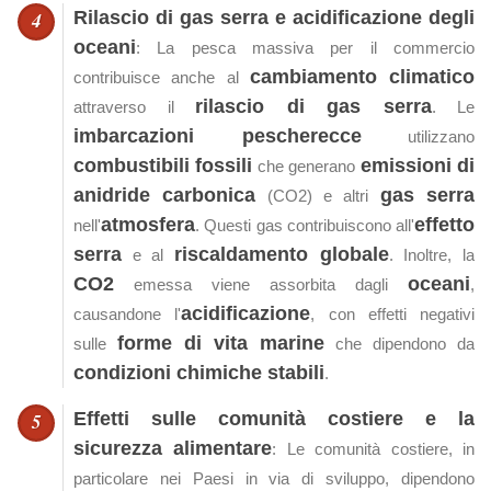
Rilascio di gas serra e acidificazione degli
oceani
: La pesca massiva per il commercio
cambiamento climatico
contribuisce anche al
rilascio di gas serra
attraverso il
. Le
imbarcazioni pescherecce
utilizzano
combustibili fossili
emissioni di
che generano
anidride carbonica
gas serra
(CO2) e altri
atmosfera
effetto
nell'
. Questi gas contribuiscono all'
serra
riscaldamento globale
e al
. Inoltre, la
CO2
oceani
emessa viene assorbita dagli
,
acidificazione
causandone l'
, con effetti negativi
forme di vita marine
sulle
che dipendono da
condizioni chimiche stabili
.
Effetti sulle comunità costiere e la
sicurezza alimentare
: Le comunità costiere, in
particolare nei Paesi in via di sviluppo, dipendono