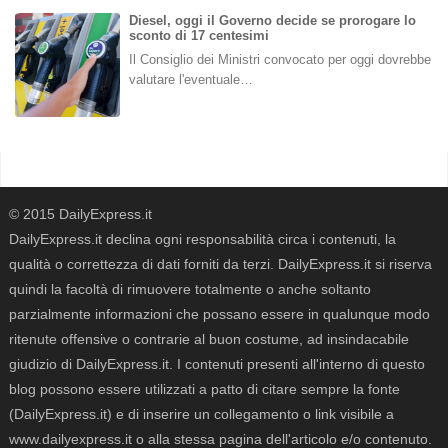
Diesel, oggi il Governo decide se prorogare lo
sconto di 17 centesimi
Il Consiglio dei Ministri convocato per oggi dovrebbe
valutare l'eventuale…
© 2015 DailyExpress.it
DailyExpress.it declina ogni responsabilità circa i contenuti, la
qualità o correttezza di dati forniti da terzi. DailyExpress.it si riserva
quindi la facoltà di rimuovere totalmente o anche soltanto
parzialmente informazioni che possano essere in qualunque modo
ritenute offensive o contrarie al buon costume, ad insindacabile
giudizio di DailyExpress.it. I contenuti presenti all'interno di questo
blog possono essere utilizzati a patto di citare sempre la fonte
(DailyExpress.it) e di inserire un collegamento o link visibile a
www.dailyexpress.it o alla stessa pagina dell'articolo e/o contenuto.