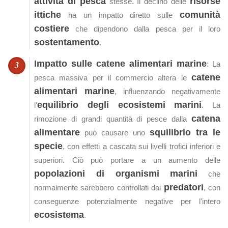
attività di pesca
risorse
stesse. Il declino delle
ittiche
comunità
ha un impatto diretto sulle
costiere
che dipendono dalla pesca per il loro
sostentamento
.
Impatto sulle catene alimentari marine
: La
catene
pesca massiva per il commercio altera le
alimentari marine
, influenzando negativamente
equilibrio degli ecosistemi marini
l'
. La
catena
rimozione di grandi quantità di pesce dalla
alimentare
squilibrio tra le
può causare uno
specie
, con effetti a cascata sui livelli trofici inferiori e
superiori. Ciò può portare a un aumento delle
popolazioni di organismi marini
che
predatori
normalmente sarebbero controllati dai
, con
conseguenze potenzialmente negative per l'intero
ecosistema
.