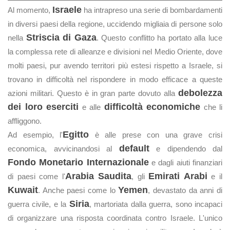
Israele
Al momento,
ha intrapreso una serie di bombardamenti
in diversi paesi della regione, uccidendo migliaia di persone solo
Striscia di Gaza
nella
. Questo conflitto ha portato alla luce
la complessa rete di alleanze e divisioni nel Medio Oriente, dove
molti paesi, pur avendo territori più estesi rispetto a Israele, si
trovano in difficoltà nel rispondere in modo efficace a queste
debolezza
azioni militari. Questo è in gran parte dovuto alla
dei loro eserciti
difficoltà economiche
e alle
che li
affliggono.
Egitto
Ad esempio, l'
è alle prese con una grave crisi
default
economica, avvicinandosi al
e dipendendo dal
Fondo Monetario Internazionale
e dagli aiuti finanziari
Arabia Saudita
Emirati Arabi
di paesi come l'
, gli
e il
Kuwait
Yemen
. Anche paesi come lo
, devastato da anni di
Siria
guerra civile, e la
, martoriata dalla guerra, sono incapaci
di organizzare una risposta coordinata contro Israele. L'unico