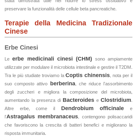
stata dimostrata utile nel ridurre lo stress ossidativo e
preservare la funzionalità delle cellule beta pancreatiche.
Terapie della Medicina Tradizionale
Cinese
Erbe Cinesi
erbe medicinali cinesi (CHM)
Le
sono ampiamente
utilizzate per modulare il microbiota intestinale e gestire il T2DM.
Coptis chinensis
Tra le più studiate troviamo la
, nota per il
berberina
suo composto attivo
, che riduce l'assorbimento
degli zuccheri e migliora la composizione del microbiota,
Bacteroides
Clostridium
aumentando la presenza di
e
.
Dendrobium officinale
Altre erbe, come il
e
Astragalus membranaceus
l'
, contengono polisaccaridi
che favoriscono la crescita di batteri benefici e migliorano la
risposta immunitaria.