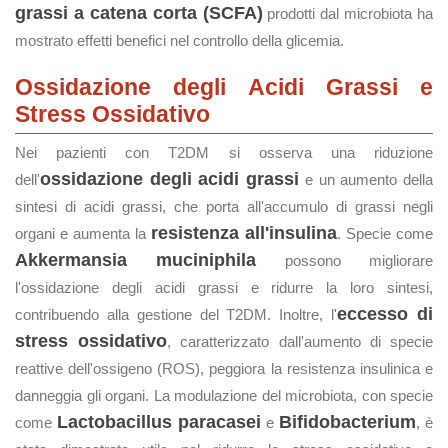
grassi a catena corta (SCFA)
prodotti dal microbiota ha
mostrato effetti benefici nel controllo della glicemia.
Ossidazione degli Acidi Grassi e
Stress Ossidativo
Nei pazienti con T2DM si osserva una riduzione
ossidazione degli acidi grassi
dell'
e un aumento della
sintesi di acidi grassi, che porta all'accumulo di grassi negli
resistenza all'insulina
organi e aumenta la
. Specie come
Akkermansia muciniphila
possono migliorare
l'ossidazione degli acidi grassi e ridurre la loro sintesi,
eccesso di
contribuendo alla gestione del T2DM. Inoltre, l'
stress ossidativo
, caratterizzato dall'aumento di specie
reattive dell'ossigeno (ROS), peggiora la resistenza insulinica e
danneggia gli organi. La modulazione del microbiota, con specie
Lactobacillus paracasei
Bifidobacterium
come
e
, è