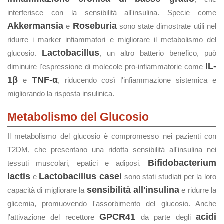
interferisce con la sensibilità all'insulina. Specie come
Akkermansia
Roseburia
e
sono state dimostrate utili nel
ridurre i marker infiammatori e migliorare il metabolismo del
Lactobacillus
glucosio.
, un altro batterio benefico, può
IL-
diminuire l'espressione di molecole pro-infiammatorie come
1β
TNF-α
e
, riducendo così l'infiammazione sistemica e
migliorando la risposta insulinica.
Metabolismo del Glucosio
Il metabolismo del glucosio è compromesso nei pazienti con
T2DM, che presentano una ridotta sensibilità all'insulina nei
Bifidobacterium
tessuti muscolari, epatici e adiposi.
lactis
Lactobacillus casei
e
sono stati studiati per la loro
sensibilità all'insulina
capacità di migliorare la
e ridurre la
glicemia, promuovendo l'assorbimento del glucosio. Anche
GPCR41
acidi
l'attivazione del recettore
da parte degli