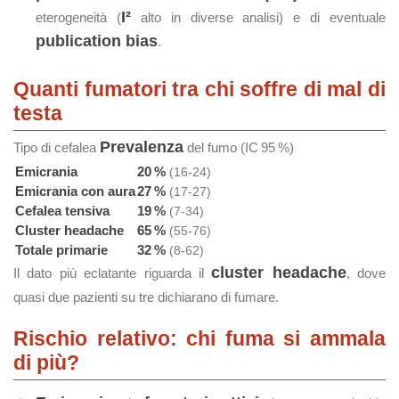
I²
eterogeneità (
alto in diverse analisi) e di eventuale
publication bias
.
Quanti fumatori tra chi soffre di mal di
testa
Prevalenza
Tipo di cefalea
del fumo (IC 95 %)
Emicrania
20 %
(16-24)
Emicrania con aura
27 %
(17-27)
Cefalea tensiva
19 %
(7-34)
Cluster headache
65 %
(55-76)
Totale primarie
32 %
(8-62)
cluster headache
Il dato più eclatante riguarda il
, dove
quasi due pazienti su tre dichiarano di fumare.
Rischio relativo: chi fuma si ammala
di più?