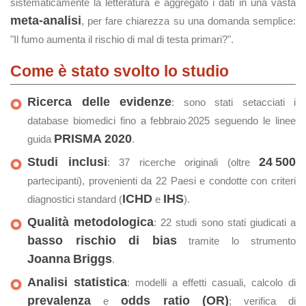
sistematicamente la letteratura e aggregato i dati in una vasta
meta‑analisi
, per fare chiarezza su una domanda semplice:
"Il fumo aumenta il rischio di mal di testa primari?".
Come è stato svolto lo studio
Ricerca delle evidenze
: sono stati setacciati i
database biomedici fino a febbraio 2025 seguendo le linee
PRISMA 2020
guida
.
Studi inclusi
24 500
: 37 ricerche originali (oltre
partecipanti), provenienti da 22 Paesi e condotte con criteri
ICHD
IHS
diagnostici standard (
e
).
Qualità metodologica
: 22 studi sono stati giudicati a
basso rischio di bias
tramite lo strumento
Joanna Briggs
.
Analisi statistica
: modelli a effetti casuali, calcolo di
prevalenza
odds ratio (OR)
e
; verifica di