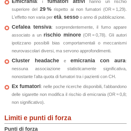
Emicrania
fumatori attivi
: i
hanno un rischio
29 %
superiore del
rispetto ai non fumatori (OR = 1,29).
età
sesso
L'effetto non varia per
,
o anno di pubblicazione.
Cefalea tensiva
: sorprendentemente, il fumo appare
rischio minore
associato a un
(OR = 0,78). Gli autori
ipotizzano possibili bias comportamentali o meccanismi
neurovascolari diversi, ma servono approfondimenti.
Cluster headache
emicrania con aura
e
:
nessuna associazione statisticamente significativa,
nonostante l'alta quota di fumatori tra i pazienti con CH.
Ex fumatori
: nelle poche ricerche disponibili, l'abbandono
delle sigarette non modifica il rischio di emicrania (OR ≈ 0,8;
non significativo).
Limiti e punti di forza
Punti di forza