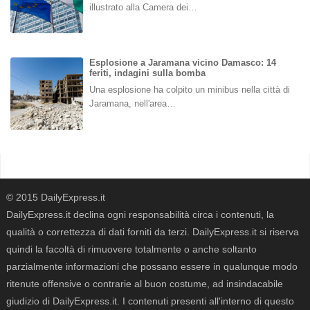
illustrato alla Camera dei…
Esplosione a Jaramana vicino Damasco: 14
feriti, indagini sulla bomba
Una esplosione ha colpito un minibus nella città di
Jaramana, nell'area…
© 2015 DailyExpress.it
DailyExpress.it declina ogni responsabilità circa i contenuti, la
qualità o correttezza di dati forniti da terzi. DailyExpress.it si riserva
quindi la facoltà di rimuovere totalmente o anche soltanto
parzialmente informazioni che possano essere in qualunque modo
ritenute offensive o contrarie al buon costume, ad insindacabile
giudizio di DailyExpress.it. I contenuti presenti all'interno di questo