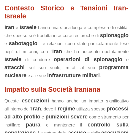
Contesto Storico e Tensioni Iran-
Israele
Iran
Israele
e
hanno una storia lunga e complessa di ostilità,
spionaggio
che spesso si è tradotta in accuse reciproche di
sabotaggio
e
. Le relazioni sono state particolarmente tese
Iran
negli ultimi anni, con l'
che ha accusato ripetutamente
Israele
operazioni di spionaggio
di condurre
e
attacchi
programma
sul suo suolo, mirati al suo
nucleare
infrastrutture militari
e alle sue
.
Impatto sulla Società Iraniana
esecuzioni
Queste
hanno anche un impatto significativo
Iran
regime
processi
all'interno dell'
, dove il
utilizza spesso
ad alto profilo
punizioni severe
e
come strumento per
paura
controllo sulla
instillare
e mantenere il
popolazione
accuse
esecuzioni
. La natura delle
e delle