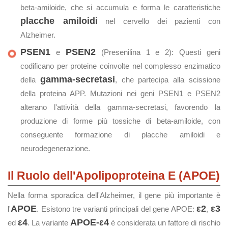
beta-amiloide, che si accumula e forma le caratteristiche
placche amiloidi
nel cervello dei pazienti con
Alzheimer.
PSEN1
PSEN2
e
(Presenilina 1 e 2): Questi geni
codificano per proteine coinvolte nel complesso enzimatico
gamma-secretasi
della
, che partecipa alla scissione
della proteina APP. Mutazioni nei geni PSEN1 e PSEN2
alterano l'attività della gamma-secretasi, favorendo la
produzione di forme più tossiche di beta-amiloide, con
conseguente formazione di placche amiloidi e
neurodegenerazione.
Il Ruolo dell'Apolipoproteina E (APOE)
Nella forma sporadica dell'Alzheimer, il gene più importante è
APOE
ε2
ε3
l'
. Esistono tre varianti principali del gene APOE:
,
ε4
APOE-ε4
ed
. La variante
è considerata un fattore di rischio