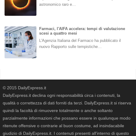
astronomico raro e…
Farmaci, l'AIFA accelera: tempi di valutazione
scesi a quattro mesi
L'Agenzia Italiana del Farmaco ha pubblicato il
nuovo Rapporto sulle tempistiche…
© 2015 DailyExpress.it
DailyExpress.it declina ogni responsabilità circa i contenuti, la
qualità o correttezza di dati forniti da terzi. DailyExpress.it si riserva
quindi la facoltà di rimuovere totalmente o anche soltanto
parzialmente informazioni che possano essere in qualunque modo
ritenute offensive o contrarie al buon costume, ad insindacabile
giudizio di DailyExpress.it. I contenuti presenti all'interno di questo