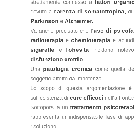
fattori organic
strettamente connesso a
carenza di somatotropina,
dovuto a
di 
Parkinson
Alzheimer.
e
uso di psicof
Va anche precisato che l’
radioterapia
chemioterapia
e
e abitudi
sigarette
obesità
e l’
incidono notevolm
disfunzione erettile
.
patologia cronica
Una
come quella d
soggetto affetto da impotenza.
Lo scopo di questa argomentazione è
cure efficaci
sull’esistenza di
nell’affronta
trattamento psicoterap
Sottoporsi a un
rappresenta un’indispensabile fase di ap
risoluzione.