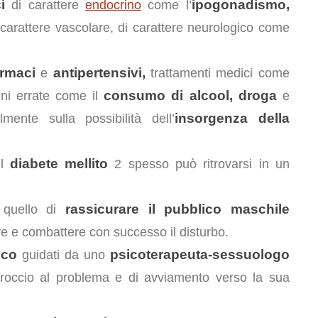
i
ipogonadismo,
di carattere
endocrino
come l’
carattere vascolare, di carattere neurologico come
armaci
antipertensivi,
e
trattamenti medici come
consumo di alcool, droga
ni errate come il
e
insorgenza della
ente sulla possibilità dell’
diabete mellito
el
2 spesso può ritrovarsi in un
rassicurare il pubblico maschile
 quello di
re e combattere con successo il disturbo.
ico
psicoterapeuta-sessuologo
guidati da uno
proccio al problema e di avviamento verso la sua