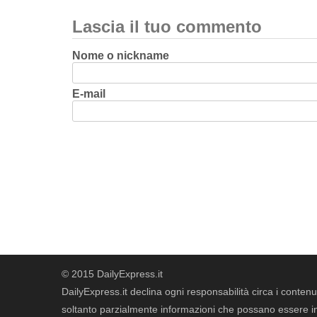
Lascia il tuo commento
Nome o nickname
E-mail
© 2015 DailyExpress.it
DailyExpress.it declina ogni responsabilità circa i contenut
soltanto parzialmente informazioni che possano essere in 