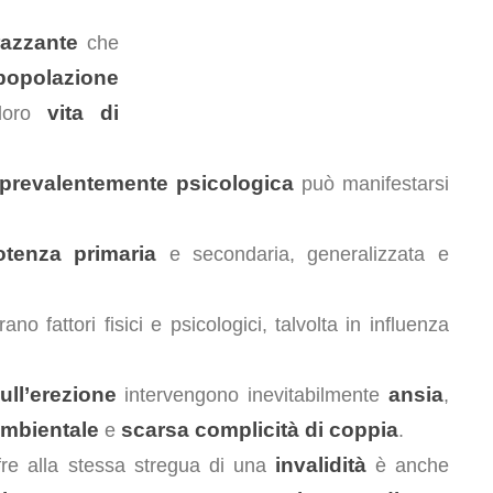
razzante
che
popolazione
vita di
 loro
 prevalentemente psicologica
può manifestarsi
otenza primaria
e secondaria, generalizzata e
no fattori fisici e psicologici, talvolta in influenza
ull’erezione
ansia
intervengono inevitabilmente
,
ambientale
scarsa complicità di coppia
e
.
invalidità
fre alla stessa stregua di una
è anche