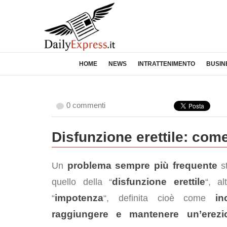
HOME
NEWS
INTRATTENIMENTO
BUSIN
0 commenti
Disfunzione erettile: com
problema sempre più frequente
Un
st
disfunzione erettile
quello della “
“, al
impotenza
in
“
“, definita cioè come
raggiungere e mantenere un’erezi